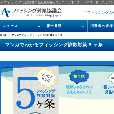
～ フィッシングとは実在する組織を騙って、ユーザネーム、パスワード、アカウン
フィッシングの
ニュース
報告書類
消費者の皆様
HOME
> マンガでわかるフィッシング詐欺対策 5 ヶ条
緊急情報
ガイドライン
フィッシングと
マンガでわかるフィッシング詐欺対策 5 ヶ条
協議会からのお知らせ
フィッシングレポート
今すぐできるフ
イベント
月次報告書
フィッシングの
ニュース記事集
協議会WG報告書
マンガでわかる
欺対策 5ヶ条