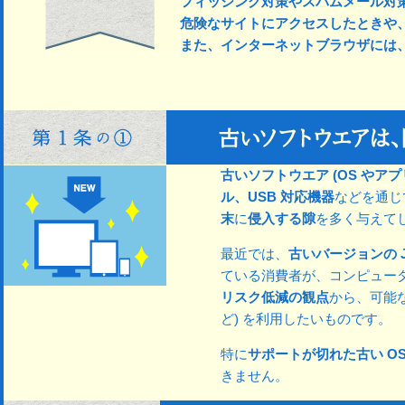
フィッシング対策やスパムメール対
危険なサイトにアクセスしたときや
また、インターネットブラウザには
古いソフトウエア (OS やア
ル、USB 対応機器
などを通じ
末
に
侵入する隙
を多く与えて
最近では、
古いバージョンの J
ている消費者が、コンピュー
リスク低減の観点
から、可能
ど) を利用したいものです。
特に
サポートが切れた古い OS (W
きません。