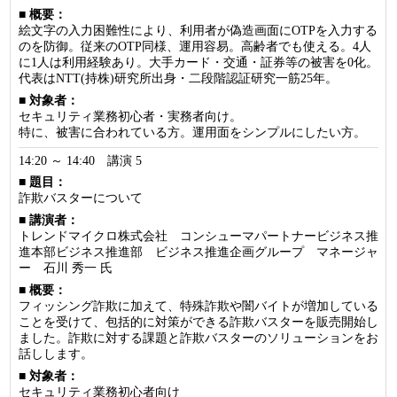
■ 概要：
絵文字の入力困難性により、利用者が偽造画面にOTPを入力する
のを防御。従来のOTP同様、運用容易。高齢者でも使える。4人
に1人は利用経験あり。大手カード・交通・証券等の被害を0化。
代表はNTT(持株)研究所出身・二段階認証研究一筋25年。
■ 対象者：
セキュリティ業務初心者・実務者向け。
特に、被害に合われている方。運用面をシンプルにしたい方。
14:20 ～ 14:40 講演 5
■ 題目：
詐欺バスターについて
■ 講演者：
トレンドマイクロ株式会社 コンシューマパートナービジネス推
進本部ビジネス推進部 ビジネス推進企画グループ マネージャ
ー 石川 秀一 氏
■ 概要：
フィッシング詐欺に加えて、特殊詐欺や闇バイトが増加している
ことを受けて、包括的に対策ができる詐欺バスターを販売開始し
ました。詐欺に対する課題と詐欺バスターのソリューションをお
話しします。
■ 対象者：
セキュリティ業務初心者向け