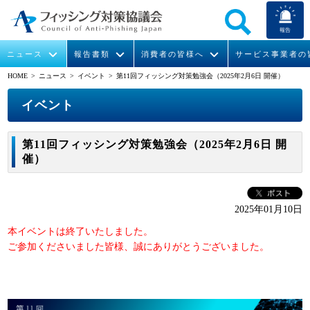
報告
ニュース
報告書類
消費者の皆様へ
サービス事業者の
HOME
> ニュース >
イベント
> 第11回フィッシング対策勉強会（2025年2月6日 開催）
なりすまし送信メール対策について
フィッシングとは
ガイドライン
緊急情報
組織概要
イベント
今すぐできるフィッシング対策
フィッシングサイトURL提供
協議会からのお知らせ
フィッシングレポート
会長挨拶
第11回フィッシング対策勉強会（2025年2月6日 開
催）
STOP. THINK. CONNECT.
フィッシングの報告
運営委員紹介
月次報告書
イベント
マンガでわかるフィッシング詐欺対策 5ヶ条
協議会WG報告書
ニュース記事集
活動
2025年01月10日
WG活動
本イベントは終了いたしました。
ご参加くださいました皆様、誠にありがとうございました。
メンバー
入会案内