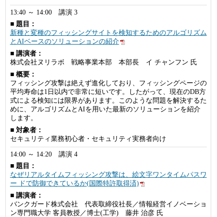
13:40 ～ 14:00 講演 3
■ 題目：
新種と変種のフィッシングサイトを検知するためのアルゴリズム
とAIベースのソリューションの紹介
■ 講演者：
株式会社ヌリラボ 戦略事業本部 本部長 イ チャンフン 氏
■ 概要：
フィッシング攻撃は絶えず進化しており、フィッシングページの
平均寿命は1日以内で非常に短いです。したがって、現在のDB方
式による検知には限界があります。このような問題を解決するた
めに、アルゴリズムとAIを用いた最新のソリューションを紹介
します。
■ 対象者：
セキュリティ業務初心者・セキュリティ実務者向け
14:00 ～ 14:20 講演 4
■ 題目：
なぜリアルタイムフィッシング攻撃は、絵文字ワンタイムパスワ
ー ドで防御できているか(国際特許取得済)
■ 講演者：
バンクガード株式会社 代表取締役社長／情報経営イノベーショ
ン専門職大学 客員教授／博士(工学) 藤井 治彦 氏