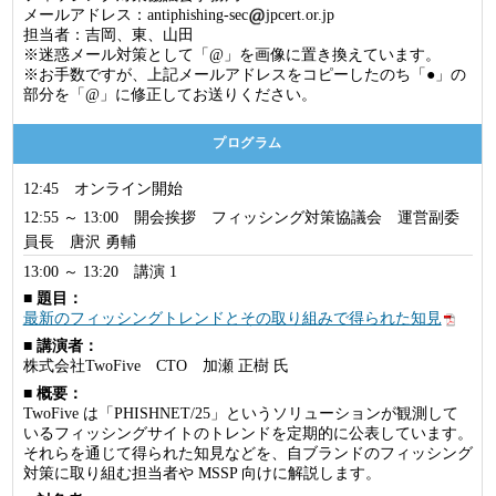
メールアドレス：antiphishing-sec
jpcert.or.jp
担当者：吉岡、東、山田
※迷惑メール対策として「@」を画像に置き換えています。
※お手数ですが、上記メールアドレスをコピーしたのち「●」の
部分を「@」に修正してお送りください。
プログラム
12:45 オンライン開始
12:55 ～ 13:00 開会挨拶 フィッシング対策協議会 運営副委
員長 唐沢 勇輔
13:00 ～ 13:20 講演 1
■ 題目：
最新のフィッシングトレンドとその取り組みで得られた知見
■ 講演者：
株式会社TwoFive CTO 加瀬 正樹 氏
■ 概要：
TwoFive は「PHISHNET/25」というソリューションが観測して
いるフィッシングサイトのトレンドを定期的に公表しています。
それらを通じて得られた知見などを、自ブランドのフィッシング
対策に取り組む担当者や MSSP 向けに解説します。