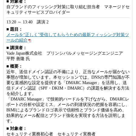
■ 対象者：
自ブランドのフィッシング対策に取り組む担当者 マネージドセ
キュリティサービスプロバイダー
13:20 ～ 13:40 講演 2
■ 題目：
メールを“正しく”受信してもらうための最新フィッシング対策ツ
ールの紹介
■ 講演者：
Vade Japan株式会社 プリンシパルメッセージングエンジニア
平野 善隆 氏
■ 概要：
近年、送信ドメイン認証の不備により、正当なメールが届かない
事態が増加しています。本セッションでは、DNSの専門知識が不
要な直感的な設定を提供する「DMARC Manager」を活用し、送
信ドメイン認証（SPF・DKIM・DMARC）の課題を解決する方法
を紹介します。
「DMARC Manager」で技術的ハードルを下げながら、DMARCレ
ポートの分析や設定ミス、メールの到達状況の把握を容易にし、
BIMIによるブランドロゴ表示で信頼性とブランド価値を高め、
効果的なメール配信とブランド強化を実現する方法を説明しま
す。
■ 対象者：
セキュリティ業務初心者 セキュリティ実務者