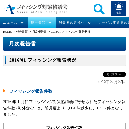
報告
ニュース
報告書類
消費者の皆様へ
サービス事業者の
HOME
> 報告書類 >
月次報告書
> 2016/01 フィッシング報告状況
なりすまし送信メール対策について
フィッシングとは
ガイドライン
緊急情報
組織概要
月次報告書
今すぐできるフィッシング対策
フィッシングサイトURL提供
協議会からのお知らせ
フィッシングレポート
会長挨拶
2016/01 フィッシング報告状況
STOP. THINK. CONNECT.
フィッシングの報告
運営委員紹介
月次報告書
イベント
マンガでわかるフィッシング詐欺対策 5ヶ条
協議会WG報告書
ニュース記事集
活動
2016年02月02日
フィッシング報告件数
WG活動
2016 年 1 月にフィッシング対策協議会に寄せられたフィッシング報
メンバー
告件数 (海外含む) は、前月度より 1,064 件減少し、1,476 件となり
ました。
入会案内