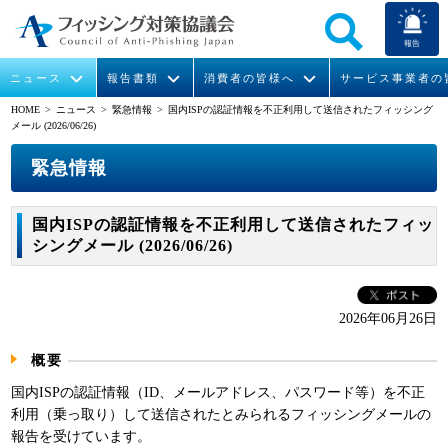
報告
ニュース
報告書類
消費者の皆様へ
サービス事業者の
HOME
> ニュース >
緊急情報
> 国内ISPの認証情報を不正利用して送信されたフィッシング
メール (2026/06/26)
なりすまし送信メール対策について
フィッシングとは
ガイドライン
緊急情報
組織概要
緊急情報
今すぐできるフィッシング対策
フィッシングサイトURL提供
協議会からのお知らせ
フィッシングレポート
会長挨拶
国内ISPの認証情報を不正利用して送信されたフィッ
STOP. THINK. CONNECT.
フィッシングの報告
運営委員紹介
月次報告書
イベント
シングメール (2026/06/26)
マンガでわかるフィッシング詐欺対策 5ヶ条
協議会WG報告書
ニュース記事集
活動
2026年06月26日
WG活動
概要
メンバー
国内ISPの認証情報（ID、メールアドレス、パスワード等）を不正
利用（乗っ取り）して送信されたとみられるフィッシングメールの
入会案内
報告を受けています。