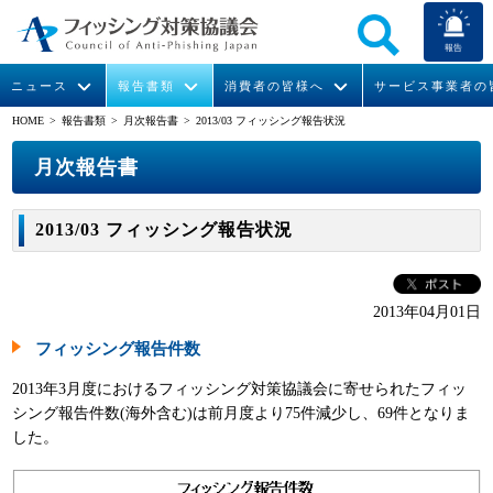
報告
ニュース
報告書類
消費者の皆様へ
サービス事業者の
HOME
> 報告書類 >
月次報告書
> 2013/03 フィッシング報告状況
なりすまし送信メール対策について
フィッシングとは
ガイドライン
緊急情報
組織概要
月次報告書
今すぐできるフィッシング対策
フィッシングサイトURL提供
協議会からのお知らせ
フィッシングレポート
会長挨拶
2013/03 フィッシング報告状況
STOP. THINK. CONNECT.
フィッシングの報告
運営委員紹介
月次報告書
イベント
マンガでわかるフィッシング詐欺対策 5ヶ条
協議会WG報告書
ニュース記事集
活動
2013年04月01日
フィッシング報告件数
WG活動
2013年3月度におけるフィッシング対策協議会に寄せられたフィッ
メンバー
シング報告件数(海外含む)は前月度より75件減少し、69件となりま
した。
入会案内