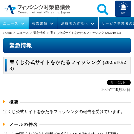
報告
ニュース
報告書類
消費者の皆様へ
サービス事業者の
HOME
> ニュース >
緊急情報
> 宝くじ公式サイトをかたるフィッシング (2025/10/23)
なりすまし送信メール対策について
フィッシングとは
ガイドライン
緊急情報
組織概要
緊急情報
今すぐできるフィッシング対策
フィッシングサイトURL提供
協議会からのお知らせ
フィッシングレポート
会長挨拶
宝くじ公式サイトをかたるフィッシング (2025/10/2
3)
STOP. THINK. CONNECT.
フィッシングの報告
運営委員紹介
月次報告書
イベント
マンガでわかるフィッシング詐欺対策 5ヶ条
協議会WG報告書
ニュース記事集
活動
2025年10月23日
WG活動
概要
メンバー
宝くじ公式サイトをかたるフィッシングの報告を受けています。
メールの件名
入会案内