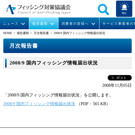
報告
ニュース
報告書類
消費者の皆様へ
サービス事業者の
HOME
> 報告書類 >
月次報告書
> 2008/9 国内フィッシング情報届出状況
なりすまし送信メール対策について
フィッシングとは
ガイドライン
緊急情報
組織概要
月次報告書
今すぐできるフィッシング対策
フィッシングサイトURL提供
協議会からのお知らせ
フィッシングレポート
会長挨拶
2008/9 国内フィッシング情報届出状況
STOP. THINK. CONNECT.
フィッシングの報告
運営委員紹介
月次報告書
イベント
マンガでわかるフィッシング詐欺対策 5ヶ条
協議会WG報告書
ニュース記事集
活動
2008年11月05日
「2008/9 国内フィッシング情報届出状況」を公開します。
WG活動
2008/9 国内フィッシング情報届出状況
（PDF：565 KB）
メンバー
入会案内