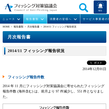
報告
ニュース
報告書類
消費者の皆様へ
サービス事業者の
HOME
> 報告書類 >
月次報告書
> 2014/11 フィッシング報告状況
なりすまし送信メール対策について
フィッシングとは
ガイドライン
緊急情報
組織概要
月次報告書
今すぐできるフィッシング対策
フィッシングサイトURL提供
協議会からのお知らせ
フィッシングレポート
会長挨拶
2014/11 フィッシング報告状況
STOP. THINK. CONNECT.
フィッシングの報告
運営委員紹介
月次報告書
イベント
マンガでわかるフィッシング詐欺対策 5ヶ条
協議会WG報告書
ニュース記事集
活動
2014年12月01日
フィッシング報告件数
WG活動
2014 年 11 月にフィッシング対策協議会に寄せられたフィッシング
メンバー
報告件数 (海外含む) は、前月より 97 件減少し、551 件となりまし
た。
入会案内