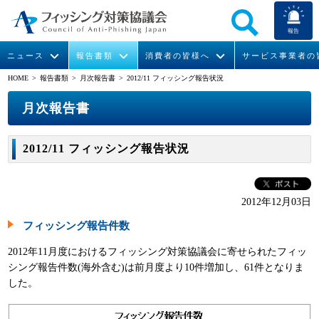
報告
ニュース
報告書類
消費者の皆様へ
サービス事業者の
HOME
> 報告書類 >
月次報告書
> 2012/11 フィッシング報告状況
なりすまし送信メール対策について
フィッシングとは
ガイドライン
緊急情報
組織概要
月次報告書
今すぐできるフィッシング対策
フィッシングサイトURL提供
協議会からのお知らせ
フィッシングレポート
会長挨拶
2012/11 フィッシング報告状況
STOP. THINK. CONNECT.
フィッシングの報告
運営委員紹介
月次報告書
イベント
マンガでわかるフィッシング詐欺対策 5ヶ条
協議会WG報告書
ニュース記事集
活動
2012年12月03日
フィッシング報告件数
WG活動
2012年11月度におけるフィッシング対策協議会に寄せられたフィッ
メンバー
シング報告件数(海外含む)は前月度より10件増加し、61件となりま
した。
入会案内