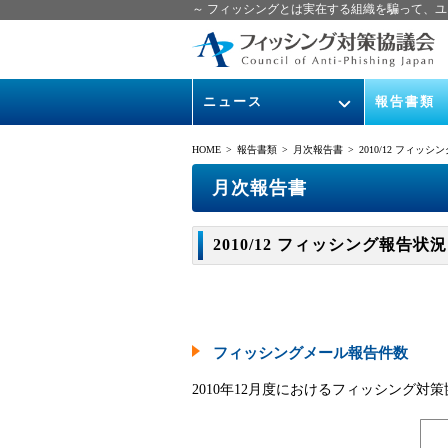
～ フィッシングとは実在する組織を騙って、ユ
ニュース
報告書類
緊急情報
ガイドライン
HOME
> 報告書類 >
月次報告書
> 2010/12 フィッ
協議会からのお知らせ
フィッシング
月次報告書
イベント
月次報告書
2010/12 フィッシング報告状況
ニュース記事集
協議会WG報
フィッシングメール報告件数
2010年12月度におけるフィッシング