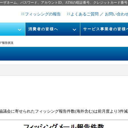
ーザネーム、パスワード、アカウントID、ATMの暗証番号、クレジットカード番号
フィッシングの報告
よくあるご質問 ／ お問い合わ
消費者の皆様へ
サービス事業者の皆様
フィッシングとは
なりすまし送信メール対策につ
シング報告状況
フィッシングサイトURL提
レポート
今すぐできるフィッシング対策
STOP. THINK. CONNECT.
フィッシングの報告
告書
マンガでわかるフィッシング詐
欺対策 5ヶ条
対策協議会に寄せられたフィッシング報告件数(海外含む)は前月度より3件