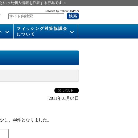
といった個人情報を詐取する行為です ～
Powered by Yahoo! JAPAN
せ
フィッシング対策協議会
へ
について
いて
組織概要
供
会長挨拶
運営委員紹介
活動
WG活動
2011年01月04日
メンバー
入会案内
減少し、44件となりました。
パンフレット