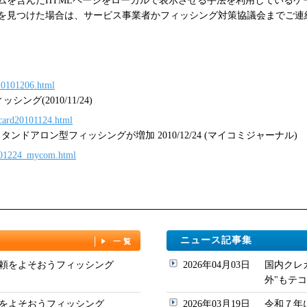
ムを含んだHTMLページをローカルで表示させる手法を利用しているケ
を見つけた場合は、サービス事業者かフィッシング対策協議会までご連
_20101206.html
ング(2010/11/24)
rcard20101124.html
ンドアロン型フィッシングが増加 2010/12/24 (マイコミジャーナル)
0101224_mycom.html
ニュース記事集
一覧
頼をよそおうフィッシング
2026年04月03日
国内クレ
外"もテコ入れ
をよそおうフィッシング
2026年03月19日
令和７年