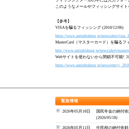
フィッシングメールの中には入力フォー
このようなメールやフィッシングサイト
【参考】
VISAを騙るフィッシング (2010/12/06)
https://www.antiphishing.jp/news/alert/visa
MasterCard（マスターカード）を騙るフィッシ
http://www.antiphishing.jp/news/alert/maste
Webサイトを使わないから閉鎖不可能! スタ
https://www.antiphishing.jp/news/entry/_2
緊急情報
2026年05月18日
国民年金の納付依
(2026/05/18)
2026年05月11日
住民税の納付依頼