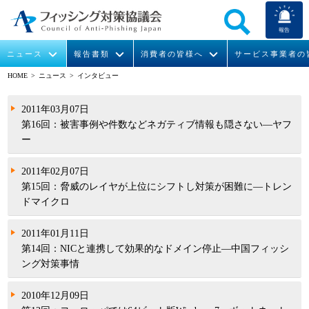
報告
ニュース
報告書類
消費者の皆様へ
サービス事業者の
HOME
> ニュース > インタビュー
なりすまし送信メール対策について
フィッシングとは
ガイドライン
緊急情報
組織概要
2011年03月07日
第16回：被害事例や件数などネガティブ情報も隠さない―ヤフ
今すぐできるフィッシング対策
フィッシングサイトURL提供
協議会からのお知らせ
フィッシングレポート
会長挨拶
ー
STOP. THINK. CONNECT.
フィッシングの報告
運営委員紹介
月次報告書
イベント
2011年02月07日
第15回：脅威のレイヤが上位にシフトし対策が困難に―トレン
マンガでわかるフィッシング詐欺対策 5ヶ条
協議会WG報告書
ニュース記事集
活動
ドマイクロ
WG活動
2011年01月11日
第14回：NICと連携して効果的なドメイン停止―中国フィッシ
メンバー
ング対策事情
入会案内
2010年12月09日