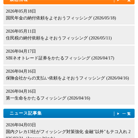
一覧
グ対策事情
2008年12月15日
2010年10月04日
る時代へ――経済産業省
NEWS LETTER No. 11:Black Hat Japan 2008参加報告
2026年05月18日
第11回：Fast-fluxは減少し、トラディショナルなフィッシングが
2009年09月01日
国民年金の納付依頼をよそおうフィッシング (2026/05/18)
増加―APWG
2008年11月25日
第2回：オンライン銀行は安全と利便性のバランスが難しい ―イ
NEWS LETTER No. 10:フィッシングメールのヘッダ解析
2010年09月06日
ーバンク銀行
2026年05月11日
第10回：オンラインゲームのフィッシング対策―セガ
住民税の納付依頼をよそおうフィッシング (2026/05/11)
2008年11月10日
2009年07月27日
NEWS LETTER No. 9:ドメイン名レジストリから見たフィッシン
2010年08月09日
第1回：今後は携帯電話のフィッシングサイト対策が急務 ミクシ
2026年04月17日
グ対策
第9回：そのメールのリンクをクリックしたらどうなるか――ア
ィ 軍司祐介氏
SBIネオトレード証券をかたるフィッシング (2026/04/17)
グスネット
2008年10月24日
2009年05月25日
NEWS LETTER No. 8:Thunderbirdのフィッシング詐欺メール警告
2026年04月16日
2010年07月05日
NEWS LETTER No. 17:フィッシング対策への事業者の取組／都
機能
保険会社からの支払い依頼をよそおうフィッシング (2026/04/16)
第8回：B2Bマーケットでもフィッシングの被害は起きている―
市銀行
カービュー
2008年10月08日
2009年03月27日
2026年04月16日
NEWS LETTER No. 7:Google Chromeのフィッシング対策機能
2010年06月08日
NEWS LETTER No. 16:フィッシング対策への事業者の取組／株
第一生命をかたるフィッシング (2026/04/16)
第7回：ISPにとってはDNSポイズニングの脅威も大きい――日本
式会社ニーモニックセキュリティ
2008年10月06日
インターネットプロバイダー協会
NEWS LETTER No. 6:フィッシング対策への事業者の取組／株式
ニュース記事集
一覧
2009年03月02日
会社カスペルスキーラブスジャパン
2010年03月23日
NEWS LETTER No. 15:フィッシング対策ガイドライン 消費者
2026年04月03日
第6回：攻撃側の環境はそろっている。防御とユーザーのリテラ
が考慮すべき要件のご紹介
2008年09月02日
国内クレカ13社がフィッシング対策強化 金融"以外"もテコ入れ 2
シー向上が重要――日本ベリサイン株式会社
NEWS LETTER No. 5:ブラウザによるフィッシング対策技術