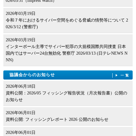
026/03/31（Impress Watch）
2009年02月02日
2010年02月10日
NEWS LETTER No. 14:インターネットバンキングだけではあり
2008年07月24日
2026年03月19日
第5回：海外でも多様化するフィッシング被害――RSAセキュリ
ません ～ フィッシング詐欺で偽装されるブランドに見る日本の
NEWS LETTER No. 4:特定電子メール法・割賦販売法改正とフィ
令和７年におけるサイバー空間をめぐる脅威の情勢等について 2
ティ
特異性 ～
ッシング
026/3/12 (警察庁)
2009年01月12日
2008年07月12日
NEWS LETTER No. 13:フィッシングやID盗難に悪用されうる脆
2026年03月19日
NEWS LETTER No. 3:電子メールを悪用した個人情報収集の手口
弱性
インターポール主導でサイバー犯罪の大規模国際共同捜査 日本
2008年06月30日
国内ではサーバー24台無効化 警察庁 2026/03/13 (日テレNEWS N
NEWS LETTER No.2：APWG CeCOS II 特集（2）の掲載
NN)
2008年06月30日
News Letter No.2：APWG CeCOS II 特集（2）の掲載（PDF：38
協議会からのお知らせ
一覧
7 KB）
2026年06月18日
2008年06月13日
資料公開：2026/05 フィッシング報告状況（月次報告書）公開の
News Letter No.1：APWG CeCOS II 特集（1）の掲載（PDF：51
お知らせ
0 KB）
2026年06月01日
2008年06月13日
資料公開: フィッシングレポート 2026 公開のお知らせ
NEWS LETTER No.1：APWG CeCOS II 特集(1)の掲載
2026年06月01日