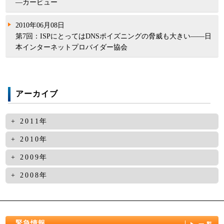
―カービュー
2010年06月08日
第7回：ISPにとってはDNSポイズニングの脅威も大きい――日
本インターネットプロバイダー協会
アーカイブ
2011年
2011年03月07日
2010年
第16回：被害事例や件数などネガティブ情報も隠さない―ヤフー
2010年12月09日
2009年
2011年02月07日
第13回：ヨーロッパでは64ビット版Windows 7、ボットネット対
2009年11月30日
2008年
第15回：脅威のレイヤが上位にシフトし対策が困難に―トレンド
策が2011年の課題―Eddy Willems, G Dataセキュリティラボ
第4回：複数のツールを活用した対策を実施――株式会社ジェー
マイクロ
2008年12月24日
2010年11月08日
シービー
NEWS LETTER No. 12:フィッシング対策への事業者の取組／マ
2011年01月11日
第12回：サクラを使ったメール詐欺が増加している―国民生活セ
2009年10月07日
カフィー株式会社
第14回：NICと連携して効果的なドメイン停止―中国フィッシン
ンター
緊急情報
第3回：クラウド、電子政府など次のフィッシング対策を見据え