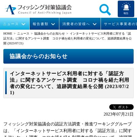
報告
ニュース
報告書類
消費者の皆様へ
サービス事業者の
HOME
> ニュース >
協議会からのお知らせ
> インターネットサービス利用者に対する「認
証方法」に関するアンケート調査 コロナ禍を経た利用者の変化について、追跡調査結果を公
なりすまし送信メール対策について
フィッシングとは
ガイドライン
緊急情報
組織概要
開 (2023/07/21)
協議会からのお知らせ
今すぐできるフィッシング対策
フィッシングサイトURL提供
協議会からのお知らせ
フィッシングレポート
会長挨拶
STOP. THINK. CONNECT.
フィッシングの報告
運営委員紹介
月次報告書
イベント
インターネットサービス利用者に対する「認証方
法」に関するアンケート調査 コロナ禍を経た利用
マンガでわかるフィッシング詐欺対策 5ヶ条
協議会WG報告書
ニュース記事集
活動
者の変化について、追跡調査結果を公開 (2023/07/2
1)
WG活動
メンバー
2023年07月21日
フィッシング対策協議会の認証方法調査・推進ワーキンググループ
入会案内
は、「インターネットサービス利用者に対する「認証方法」に関す