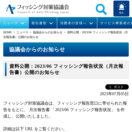
報告
ニュース
報告書類
消費者の皆様へ
サービス事業者の
HOME
> ニュース >
協議会からのお知らせ
> 資料公開：2023/06 フィッシング報告状況（月
次報告書）公開のお知らせ
なりすまし送信メール対策について
フィッシングとは
ガイドライン
緊急情報
組織概要
協議会からのお知らせ
今すぐできるフィッシング対策
フィッシングサイトURL提供
協議会からのお知らせ
フィッシングレポート
会長挨拶
資料公開：2023/06 フィッシング報告状況（月次報
STOP. THINK. CONNECT.
フィッシングの報告
運営委員紹介
月次報告書
イベント
告書）公開のお知らせ
マンガでわかるフィッシング詐欺対策 5ヶ条
協議会WG報告書
ニュース記事集
活動
2023年07月05日
WG活動
フィッシング対策協議会は、フィッシング報告窓口に寄せられた報
メンバー
告をもとに、 月次報告書 「2023/06 フィッシング報告状況」 を作
成し、公開いたしました。
入会案内
詳細は以下 URL をご覧ください。