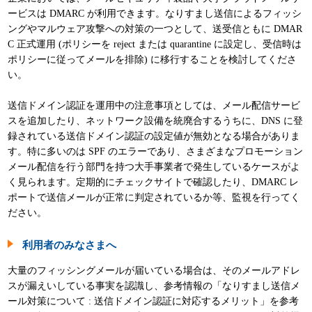
ービスは DMARC が利用できます。なりすまし送信によるフィッシ
ングやマルウェア攻撃への対策の一つとして、送受信ともに DMAR
C 正式運用 (ポリシーを reject または quarantine に設定し、受信時は
ポリシーに従ってメールを排除) に移行することを検討してくださ
い。
送信ドメイン認証を運用中の注意事項としては、メール配信サービ
スを追加したり、ネットワーク設備を統廃合するうちに、DNS に登
録されている送信ドメイン認証の設定値が無効となる場合がありま
す。特に多いのは SPF のエラーであり、さまざまなプロモーション
メール配信を行う部門を持つ大手事業者で発生しているケースがよ
く見られます。定期的にチェックサイトで確認したり、DMARC レ
ポートで送信メールが正常に判定されているか等、監視を行ってく
ださい。
利用者のみなさまへ
大量のフィッシングメールが届いている場合は、そのメールアドレ
スが漏えいしている事実を認識し、参考情報の「なりすまし送信メ
ール対策について : 送信ドメイン認証に対応するメリット」を参考