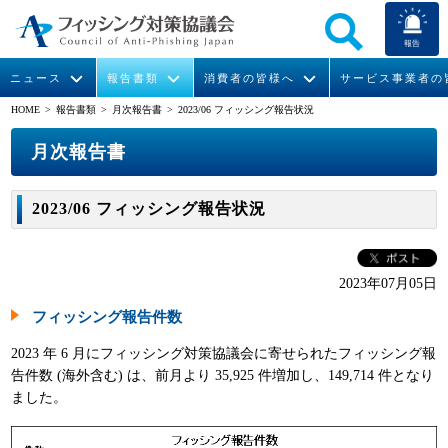
報告
ニュース
報告書類
消費者の皆様へ
サービス事業者の
HOME
> 報告書類 >
月次報告書
> 2023/06 フィッシング報告状況
なりすまし送信メール対策について
フィッシングとは
ガイドライン
緊急情報
組織概要
月次報告書
今すぐできるフィッシング対策
フィッシングサイトURL提供
協議会からのお知らせ
フィッシングレポート
会長挨拶
2023/06 フィッシング報告状況
STOP. THINK. CONNECT.
フィッシングの報告
運営委員紹介
月次報告書
イベント
マンガでわかるフィッシング詐欺対策 5ヶ条
協議会WG報告書
ニュース記事集
活動
2023年07月05日
フィッシング報告件数
WG活動
2023 年 6 月にフィッシング対策協議会に寄せられたフィッシング報
メンバー
告件数 (海外含む) は、前月より 35,925 件増加し、149,714 件となり
ました。
入会案内