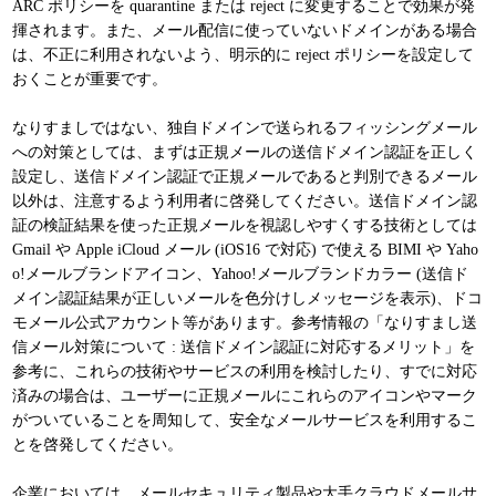
ARC ポリシーを quarantine または reject に変更することで効果が発
揮されます。また、メール配信に使っていないドメインがある場合
は、不正に利用されないよう、明示的に reject ポリシーを設定して
おくことが重要です。
なりすましではない、独自ドメインで送られるフィッシングメール
への対策としては、まずは正規メールの送信ドメイン認証を正しく
設定し、送信ドメイン認証で正規メールであると判別できるメール
以外は、注意するよう利用者に啓発してください。送信ドメイン認
証の検証結果を使った正規メールを視認しやすくする技術としては
Gmail や Apple iCloud メール (iOS16 で対応) で使える BIMI や Yaho
o!メールブランドアイコン、Yahoo!メールブランドカラー (送信ド
メイン認証結果が正しいメールを色分けしメッセージを表示)、ドコ
モメール公式アカウント等があります。参考情報の「なりすまし送
信メール対策について : 送信ドメイン認証に対応するメリット」を
参考に、これらの技術やサービスの利用を検討したり、すでに対応
済みの場合は、ユーザーに正規メールにこれらのアイコンやマーク
がついていることを周知して、安全なメールサービスを利用するこ
とを啓発してください。
企業においては、メールセキュリティ製品や大手クラウドメールサ