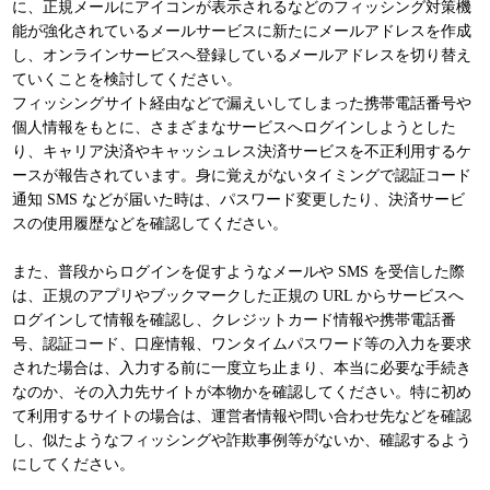
に、正規メールにアイコンが表示されるなどのフィッシング対策機
能が強化されているメールサービスに新たにメールアドレスを作成
し、オンラインサービスへ登録しているメールアドレスを切り替え
ていくことを検討してください。
フィッシングサイト経由などで漏えいしてしまった携帯電話番号や
個人情報をもとに、さまざまなサービスへログインしようとした
り、キャリア決済やキャッシュレス決済サービスを不正利用するケ
ースが報告されています。身に覚えがないタイミングで認証コード
通知 SMS などが届いた時は、パスワード変更したり、決済サービ
スの使用履歴などを確認してください。
また、普段からログインを促すようなメールや SMS を受信した際
は、正規のアプリやブックマークした正規の URL からサービスへ
ログインして情報を確認し、クレジットカード情報や携帯電話番
号、認証コード、口座情報、ワンタイムパスワード等の入力を要求
された場合は、入力する前に一度立ち止まり、本当に必要な手続き
なのか、その入力先サイトが本物かを確認してください。特に初め
て利用するサイトの場合は、運営者情報や問い合わせ先などを確認
し、似たようなフィッシングや詐欺事例等がないか、確認するよう
にしてください。