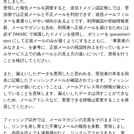
生しました。
受領した報告メールを調査すると、送信ドメイン認証無しでは、受
信側では正規メールと不正メールを判別できず、迷惑メールフィル
ターを素通りしやすい傾向があるようです。利用確認や登録情報更
新、メールマガジンも含め、利用者へ正規メールを届けるためには
必ず DMARC で保護したドメインを使用し、ポリシーを quarantine/r
eject にして正規メールのみが届くようにするとともに、「事業者の
みなさまへ」を参考に、正規メールの視認性向上を行っているメー
ルサービス上での偽メールとの見え方の違いについて、啓発を行う
ことを検討してください。
また、漏えいしたデータを悪用したと思われる、受信者の本名を宛
名に記載したフィッシングメールが確認されています。フィッシン
グメールが届いたということは、メールアドレス等の情報が漏えい
していることを意味します。漏えいしたデータは消すことができな
いため、メールアドレスなど、変更できる情報は変更することを推
奨してください。
フィッシング以外では、メールマガジンの文面をそのままコピー
し、リンクを差し替えた不審なメールの報告を多数、受領しまし
た。内容を読んでも違和感がなく、リンクへアクセスすると、突