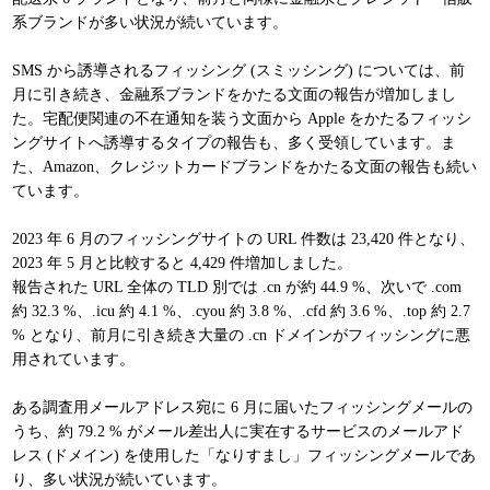
系ブランドが多い状況が続いています。
SMS から誘導されるフィッシング (スミッシング) については、前
月に引き続き、金融系ブランドをかたる文面の報告が増加しまし
た。宅配便関連の不在通知を装う文面から Apple をかたるフィッシ
ングサイトへ誘導するタイプの報告も、多く受領しています。ま
た、Amazon、クレジットカードブランドをかたる文面の報告も続い
ています。
2023 年 6 月のフィッシングサイトの URL 件数は 23,420 件となり、
2023 年 5 月と比較すると 4,429 件増加しました。
報告された URL 全体の TLD 別では .cn が約 44.9 %、次いで .com
約 32.3 %、.icu 約 4.1 %、.cyou 約 3.8 %、.cfd 約 3.6 %、.top 約 2.7
% となり、前月に引き続き大量の .cn ドメインがフィッシングに悪
用されています。
ある調査用メールアドレス宛に 6 月に届いたフィッシングメールの
うち、約 79.2 % がメール差出人に実在するサービスのメールアド
レス (ドメイン) を使用した「なりすまし」フィッシングメールであ
り、多い状況が続いています。