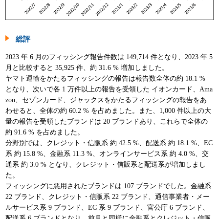
総評
2023 年 6 月のフィッシング報告件数は 149,714 件となり、2023 年 5
月と比較すると 35,925 件、約 31.6 % 増加しました。
ヤマト運輸をかたるフィッシングの報告は報告数全体の約 18.1 %
となり、次いで各 1 万件以上の報告を受領した イオンカード、Ama
zon、セゾンカード、ジャックスをかたるフィッシングの報告をあ
わせると、全体の約 60.2 % を占めました。また、1,000 件以上の大
量の報告を受領したブランドは 20 ブランドあり、これらで全体の
約 91.6 % を占めました。
分野別では、クレジット・信販系 約 42.5 %、配送系 約 18.1 %、EC
系 約 15.8 %、金融系 11.3 %、オンラインサービス系 約 4.0 %、交
通系 約 3.0 % となり、クレジット・信販系と配送系が増加しまし
た。
フィッシングに悪用されたブランドは 107 ブランドでした。金融系
22 ブランド、クレジット・信販系 22 ブランド、通信事業者・メー
ルサービス系 9 ブランド、EC 系 9 ブランド、官公庁 6 ブランド、
配送系 6 ブランドとなり、前月と同様に金融系とクレジット・信販