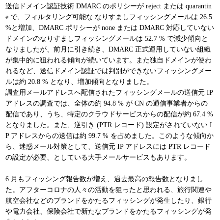
送信ドメイン認証技術 DMARC のポリシーが reject または quarantin
e で、フィルタリング可能な なりすましフィッシングメールは 26.5
%と増加、DMARC ポリシーが none または DMARC 対応していない
ドメインのなりすましフィッシングメールは 52.7 % で減少傾向と
なりましたが、前月に引き続き、DMARC 正式運用していない組織
が集中的に狙われる傾向が続いています。また独自ドメインが使わ
れるなど、送信ドメイン認証では判別ができないフィッシングメー
ルは約 20.8 % となり、増加傾向となりました。
調査用メールアドレスへ配信されたフィッシングメールの送信元 IP
アドレスの調査では、全体の約 94.8 % が CN の通信事業者からの
配信であり、うち、特定のクラウドサービスからの配信が約 67.4 %
となりました。また、逆引き (PTR レコード) 設定がされていない I
P アドレスからの送信は約 99.7 % を占めました。このような傾向か
ら、迷惑メール対策として、送信元 IP アドレスには PTR レコード
の設定が必要、としている大手メールサービスもあります。
6 月もフィッシング報告数が増え、過去最高の報告数となりまし
た。アフターコロナの人々の活動を狙ったと思われる、旅行関連や
航空会社などのブランドをかたるフィッシングが発生したり、銀行
や電力会社、保険会社で新たなブランドをかたるフィッシングが発