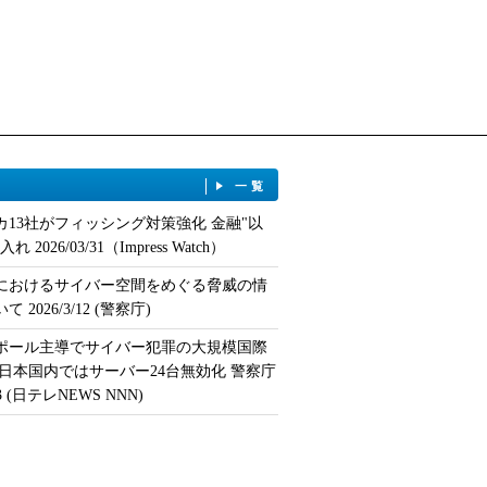
一覧
カ13社がフィッシング対策強化 金融"以
 2026/03/31（Impress Watch）
におけるサイバー空間をめぐる脅威の情
 2026/3/12 (警察庁)
ポール主導でサイバー犯罪の大規模国際
 日本国内ではサーバー24台無効化 警察庁
/13 (日テレNEWS NNN)