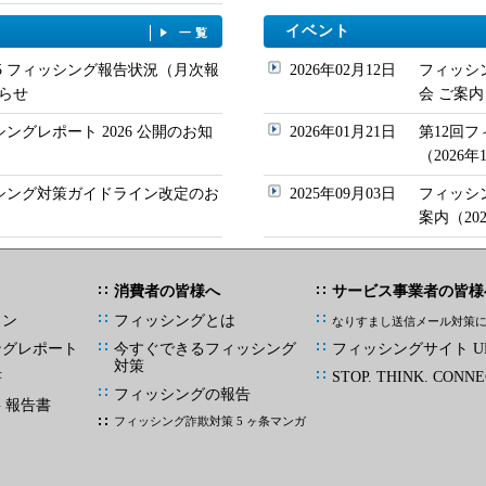
イベント
一覧
/05 フィッシング報告状況（月次報
2026年02月12日
フィッシ
らせ
会 ご案内
シングレポート 2026 公開のお知
2026年01月21日
第12回
（2026
ッシング対策ガイドライン改定のお
2025年09月03日
フィッシ
案内（20
消費者の皆様へ
サービス事業者の皆様
イン
フィッシングとは
なりすまし送信メール対策
ングレポート
今すぐできるフィッシング
フィッシングサイト UR
対策
書
STOP. THINK. CONNE
フィッシングの報告
G 報告書
フィッシング詐欺対策 5 ヶ条マンガ