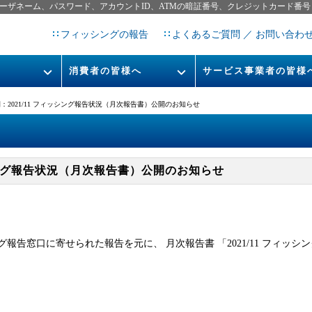
ーザネーム、パスワード、アカウントID、ATMの暗証番号、クレジットカード番号
フィッシングの報告
よくあるご質問 ／ お問い合わ
消費者の皆様へ
サービス事業者の皆様
フィッシングとは
なりすまし送信メール対策につ
：2021/11 フィッシング報告状況（月次報告書）公開のお知らせ
フィッシングサイトURL提
レポート
今すぐできるフィッシング対策
STOP. THINK. CONNECT.
フィッシングの報告
ッシング報告状況（月次報告書）公開のお知らせ
告書
マンガでわかるフィッシング詐
欺対策 5ヶ条
告窓口に寄せられた報告を元に、 月次報告書 「2021/11 フィッシ