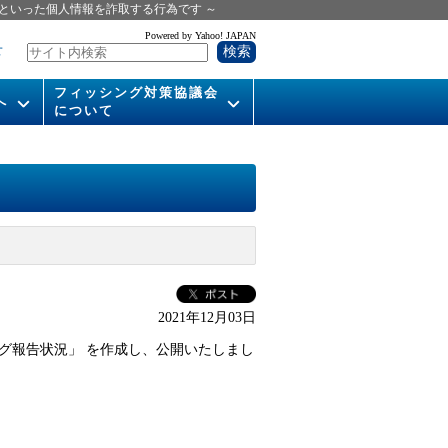
といった個人情報を詐取する行為です ～
Powered by Yahoo! JAPAN
せ
フィッシング対策協議会
へ
について
いて
組織概要
供
会長挨拶
運営委員紹介
活動
WG活動
2021年12月03日
メンバー
ング報告状況」 を作成し、公開いたしまし
入会案内
パンフレット