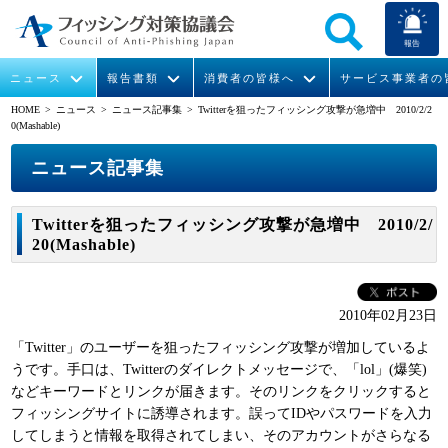
報告
ニュース
報告書類
消費者の皆様へ
サービス事業者の
HOME
> ニュース >
ニュース記事集
> Twitterを狙ったフィッシング攻撃が急増中 2010/2/2
0(Mashable)
なりすまし送信メール対策について
フィッシングとは
ガイドライン
緊急情報
組織概要
ニュース記事集
今すぐできるフィッシング対策
フィッシングサイトURL提供
協議会からのお知らせ
フィッシングレポート
会長挨拶
Twitterを狙ったフィッシング攻撃が急増中 2010/2/
STOP. THINK. CONNECT.
フィッシングの報告
運営委員紹介
月次報告書
イベント
20(Mashable)
マンガでわかるフィッシング詐欺対策 5ヶ条
協議会WG報告書
ニュース記事集
活動
2010年02月23日
WG活動
「Twitter」のユーザーを狙ったフィッシング攻撃が増加しているよ
うです。手口は、Twitterのダイレクトメッセージで、「lol」(爆笑)
メンバー
などキーワードとリンクが届きます。そのリンクをクリックすると
フィッシングサイトに誘導されます。誤ってIDやパスワードを入力
入会案内
してしまうと情報を取得されてしまい、そのアカウントがさらなる