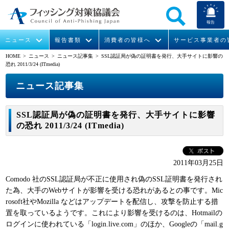
報告
ニュース
報告書類
消費者の皆様へ
サービス事業者の
HOME
> ニュース >
ニュース記事集
> SSL認証局が偽の証明書を発行、大手サイトに影響の
恐れ 2011/3/24 (ITmedia)
なりすまし送信メール対策について
フィッシングとは
ガイドライン
緊急情報
組織概要
ニュース記事集
今すぐできるフィッシング対策
フィッシングサイトURL提供
協議会からのお知らせ
フィッシングレポート
会長挨拶
SSL認証局が偽の証明書を発行、大手サイトに影響
STOP. THINK. CONNECT.
フィッシングの報告
運営委員紹介
月次報告書
イベント
の恐れ 2011/3/24 (ITmedia)
マンガでわかるフィッシング詐欺対策 5ヶ条
協議会WG報告書
ニュース記事集
活動
2011年03月25日
WG活動
Comodo 社のSSL認証局が不正に使用され偽のSSL証明書を発行され
メンバー
た為、大手のWebサイトが影響を受ける恐れがあるとの事です。Mic
rosoft社やMozilla などはアップデートを配信し、攻撃を防止する措
置を取っているようです。これにより影響を受けるのは、Hotmailの
入会案内
ログインに使われている「login.live.com」のほか、Googleの「mail.g