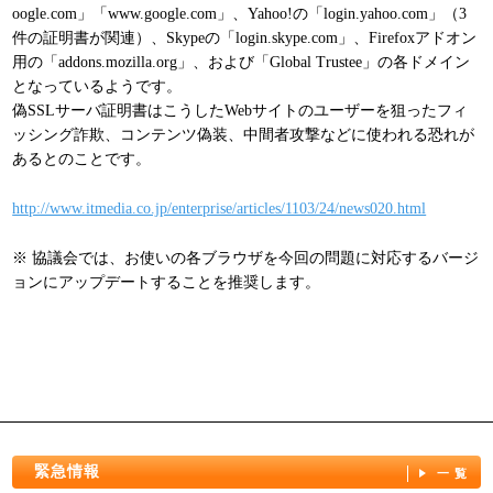
oogle.com」「www.google.com」、Yahoo!の「login.yahoo.com」（3
パンフレット
件の証明書が関連）、Skypeの「login.skype.com」、Firefoxアドオン
用の「addons.mozilla.org」、および「Global Trustee」の各ドメイン
となっているようです。
偽SSLサーバ証明書はこうしたWebサイトのユーザーを狙ったフィ
ッシング詐欺、コンテンツ偽装、中間者攻撃などに使われる恐れが
あるとのことです。
http://www.itmedia.co.jp/enterprise/articles/1103/24/news020.html
※ 協議会では、お使いの各ブラウザを今回の問題に対応するバージ
ョンにアップデートすることを推奨します。
緊急情報
一覧