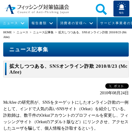
報告
ニュース
報告書類
消費者の皆様へ
サービス事業者の
HOME
> ニュース >
ニュース記事集
> 拡大しつつある、SNSオンライン詐欺 2010/8/23 (Mc
Afee)
なりすまし送信メール対策について
フィッシングとは
ガイドライン
緊急情報
組織概要
ニュース記事集
今すぐできるフィッシング対策
フィッシングサイトURL提供
協議会からのお知らせ
フィッシングレポート
会長挨拶
拡大しつつある、SNSオンライン詐欺 2010/8/23 (Mc
STOP. THINK. CONNECT.
フィッシングの報告
運営委員紹介
月次報告書
イベント
Afee)
マンガでわかるフィッシング詐欺対策 5ヶ条
協議会WG報告書
ニュース記事集
活動
2010年08月24日
WG活動
McAfee の研究所が、SNSをターゲットにしたオンライン詐欺の一例
として、インドで人気の高いSNSサイト（Orkut）を紹介している。
メンバー
詐欺師は、数千件のOrkutアカウントのプロフィールを変更し、フィ
ッシングサイト（Orkutのアダルト版など）にリンクさせ、アクセス
入会案内
したユーザを騙して、個人情報を詐取するという。