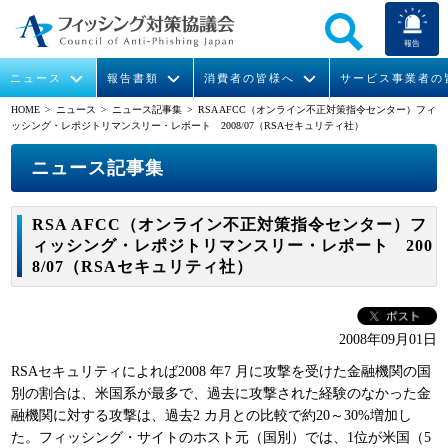
報告
ニュース
報告書類
消費者の皆様へ
サービス事業者の
HOME
> ニュース >
ニュース記事集
> RSA AFCC（オンライン不正対策指令センター）フィ
ッシング・レポジトリマンスリー・レポート 2008/07（RSAセキュリティ社）
なりすまし送信メール対策について
フィッシングとは
ガイドライン
緊急情報
組織概要
ニュース記事集
今すぐできるフィッシング対策
フィッシングサイトURL提供
協議会からのお知らせ
フィッシングレポート
会長挨拶
RSA AFCC（オンライン不正対策指令センター）フ
STOP. THINK. CONNECT.
フィッシングの報告
運営委員紹介
月次報告書
イベント
ィッシング・レポジトリマンスリー・レポート 200
8/07（RSAセキュリティ社）
マンガでわかるフィッシング詐欺対策 5ヶ条
協議会WG報告書
ニュース記事集
活動
WG活動
2008年09月01日
メンバー
RSAセキュリティによれば2008 年7 月に攻撃を受けた金融機関の国
別の割合は、米国系が最多で、過去に攻撃された経験のなかった金
融機関に対する攻撃は、過去2 カ月との比較で約20～30%増加し
入会案内
た。フィッシング・サイトのホスト元（国別）では、1位が米国（5