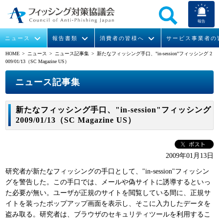
報告
ニュース
報告書類
消費者の皆様へ
サービス事業者の
HOME
> ニュース >
ニュース記事集
> 新たなフィッシング手口、"in-session"フィッシング 2
009/01/13（SC Magazine US）
なりすまし送信メール対策について
フィッシングとは
ガイドライン
緊急情報
組織概要
ニュース記事集
今すぐできるフィッシング対策
フィッシングサイトURL提供
協議会からのお知らせ
フィッシングレポート
会長挨拶
新たなフィッシング手口、"in-session"フィッシング
STOP. THINK. CONNECT.
フィッシングの報告
運営委員紹介
月次報告書
イベント
2009/01/13（SC Magazine US）
マンガでわかるフィッシング詐欺対策 5ヶ条
協議会WG報告書
ニュース記事集
活動
2009年01月13日
WG活動
研究者が新たなフィッシングの手口として、"in-session"フィッシン
メンバー
グを警告した。この手口では、メールや偽サイトに誘導するといっ
た必要が無い。ユーザが正規のサイトを閲覧している間に、正規サ
イトを装ったポップアップ画面を表示し、そこに入力したデータを
入会案内
盗み取る。研究者は、ブラウザのセキュリティツールを利用するこ