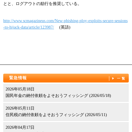
とと、ログアウトの励行を推奨している。
パンフレット
http://www.scmagazineus.com/New-phishing-ploy-exploits-secure-sessions
-to-hijack-data/article/123987/
(英語)
緊急情報
一覧
2026年05月18日
国民年金の納付依頼をよそおうフィッシング (2026/05/18)
2026年05月11日
住民税の納付依頼をよそおうフィッシング (2026/05/11)
2026年04月17日