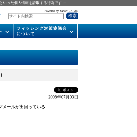
といった個人情報を詐取する行為です ～
Powered by Yahoo! JAPAN
せ
フィッシング対策協議会
へ
について
いて
組織概要
供
会長挨拶
運営委員紹介
h）
活動
WG活動
2008年07月03日
メンバー
シングメールが出回っている
入会案内
パンフレット