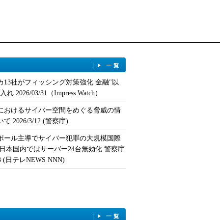
一覧
カ13社がフィッシング対策強化 金融"以
 2026/03/31（Impress Watch）
におけるサイバー空間をめぐる脅威の情
 2026/3/12 (警察庁)
ポール主導でサイバー犯罪の大規模国際
 日本国内ではサーバー24台無効化 警察庁
/13 (日テレNEWS NNN)
一覧