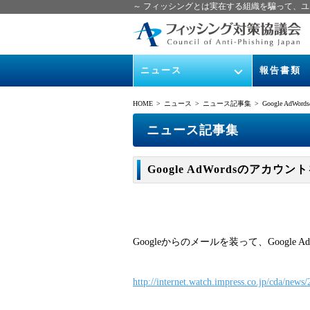
～ フィッシングとは実在する組織を騙って、ユ
ニュース
報告書類
緊急情報
ガイドライン
HOME
> ニュース >
ニュース記事集
> Google AdW
協議会からのお知らせ
フィッシング
ニュース記事集
イベント
月次報告書
Google AdWordsのアカウン
ニュース記事集
協議会WG報
Googleからのメールを装って、Goog
http://internet.watch.impress.co.jp/cda/new