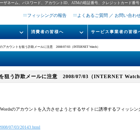
ーザネーム、パスワード、アカウントID、ATMの暗証番号、クレジットカード番号
フィッシングの報告
よくあるご質問 ／ お問い合わ
消費者の皆様へ
サービス事業者の皆様
フィッシングとは
なりすまし送信メール対策につ
ordsのアカウントを狙う詐欺メールに注意 2008/07/03（INTERNET Watch）
フィッシングサイトURL提
レポート
今すぐできるフィッシング対策
STOP. THINK. CONNECT.
フィッシングの報告
トを狙う詐欺メールに注意 2008/07/03（INTERNET Watc
告書
マンガでわかるフィッシング詐
欺対策 5ヶ条
le AdWordsのアカウントを入力させようとするサイトに誘導するフィッ
s/2008/07/03/20143.html