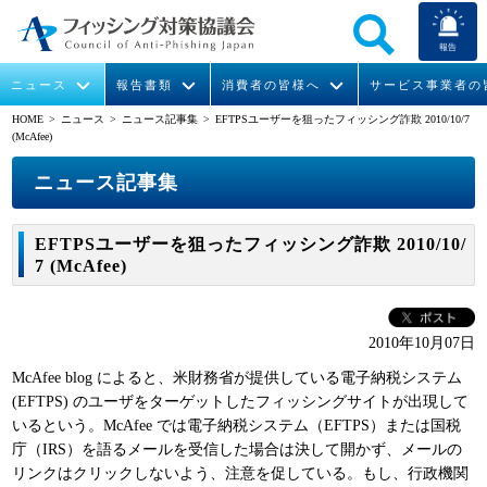
報告
ニュース
報告書類
消費者の皆様へ
サービス事業者の
HOME
> ニュース >
ニュース記事集
> EFTPSユーザーを狙ったフィッシング詐欺 2010/10/7
(McAfee)
なりすまし送信メール対策について
フィッシングとは
ガイドライン
緊急情報
組織概要
ニュース記事集
今すぐできるフィッシング対策
フィッシングサイトURL提供
協議会からのお知らせ
フィッシングレポート
会長挨拶
EFTPSユーザーを狙ったフィッシング詐欺 2010/10/
STOP. THINK. CONNECT.
フィッシングの報告
運営委員紹介
月次報告書
イベント
7 (McAfee)
マンガでわかるフィッシング詐欺対策 5ヶ条
協議会WG報告書
ニュース記事集
活動
2010年10月07日
WG活動
McAfee blog によると、米財務省が提供している電子納税システム
(EFTPS) のユーザをターゲットしたフィッシングサイトが出現して
メンバー
いるという。McAfee では電子納税システム（EFTPS）または国税
庁（IRS）を語るメールを受信した場合は決して開かず、メールの
入会案内
リンクはクリックしないよう、注意を促している。もし、行政機関