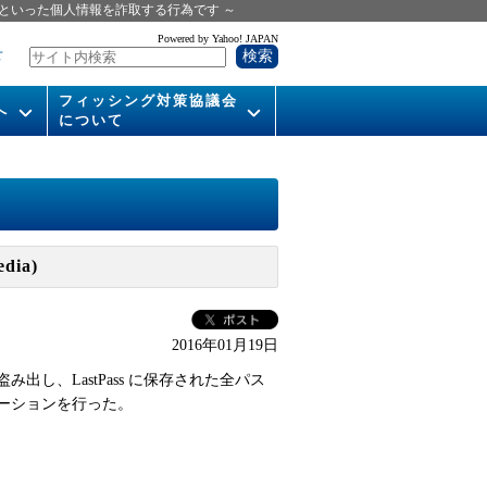
といった個人情報を詐取する行為です ～
Powered by Yahoo! JAPAN
せ
フィッシング対策協議会
へ
について
いて
組織概要
供
会長挨拶
運営委員紹介
ia)
活動
WG活動
2016年01月19日
メンバー
出し、LastPass に保存された全パス
入会案内
ーションを行った。
パンフレット