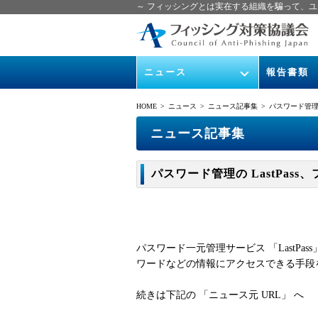
～ フィッシングとは実在する組織を騙って、ユ
ニュース
報告書類
緊急情報
ガイドライン
HOME
> ニュース >
ニュース記事集
> パスワード管理の L
協議会からのお知らせ
フィッシング
ニュース記事集
イベント
月次報告書
パスワード管理の LastPass、
ニュース記事集
協議会WG報
パスワード一元管理サービス 「LastPa
ワードなどの情報にアクセスできる手段
続きは下記の 「ニュース元 URL」 へ