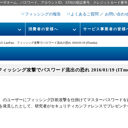
ーザネーム、パスワード、アカウントID、ATMの暗証番号、クレジットカード番号
フィッシングの報告
よくあるご質問 ／ お問い合わ
消費者の皆様へ
サービス事業者の皆様
フィッシングとは
なりすまし送信メール対策につ
astPass、フィッシング攻撃でパスワード流出の恐れ 2016/01/19 (ITmedia)
フィッシングサイトURL提
レポート
今すぐできるフィッシング対策
STOP. THINK. CONNECT.
フィッシングの報告
フィッシング攻撃でパスワード流出の恐れ 2016/01/19 (ITmed
告書
マンガでわかるフィッシング詐
欺対策 5ヶ条
ss」 のユーザーにフィッシング詐欺攻撃を仕掛けてマスターパスワードを盗み
を発見したとして、研究者がセキュリティカンファレンスでプレゼンテ