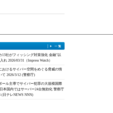
一覧
カ13社がフィッシング対策強化 金融"以
 2026/03/31（Impress Watch）
におけるサイバー空間をめぐる脅威の情
 2026/3/12 (警察庁)
ポール主導でサイバー犯罪の大規模国際
 日本国内ではサーバー24台無効化 警察庁
/13 (日テレNEWS NNN)