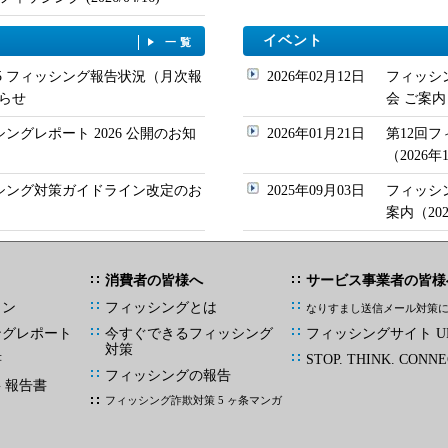
イベント
一覧
/05 フィッシング報告状況（月次報
2026年02月12日
フィッシ
らせ
会 ご案内
シングレポート 2026 公開のお知
2026年01月21日
第12回
（2026
ッシング対策ガイドライン改定のお
2025年09月03日
フィッシ
案内（20
消費者の皆様へ
サービス事業者の皆様
イン
フィッシングとは
なりすまし送信メール対策
ングレポート
今すぐできるフィッシング
フィッシングサイト UR
対策
書
STOP. THINK. CONNE
フィッシングの報告
G 報告書
フィッシング詐欺対策 5 ヶ条マンガ