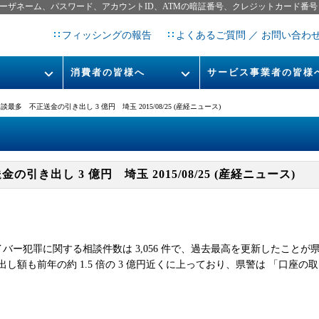
ーザネーム、パスワード、アカウントID、ATMの暗証番号、クレジットカード番号
フィッシングの報告
よくあるご質問 ／ お問い合わ
消費者の皆様へ
サービス事業者の皆様
フィッシングとは
なりすまし送信メール対策につ
最多 不正送金の引き出し 3 億円 埼玉 2015/08/25 (産経ニュース)
フィッシングサイトURL提
レポート
今すぐできるフィッシング対策
STOP. THINK. CONNECT.
フィッシングの報告
き出し 3 億円 埼玉 2015/08/25 (産経ニュース)
告書
マンガでわかるフィッシング詐
欺対策 5ヶ条
イバー犯罪に関する相談件数は 3,056 件で、過去最高を更新したこと
し額も前年の約 1.5 倍の 3 億円近くに上っており、県警は 「口座