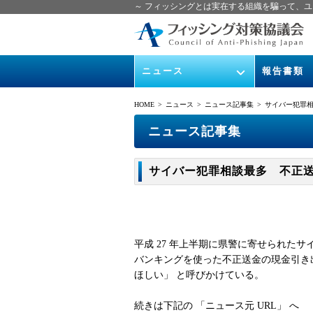
～ フィッシングとは実在する組織を騙って、ユ
ニュース
報告書類
緊急情報
ガイドライン
HOME
> ニュース >
ニュース記事集
> サイバー犯罪相談
協議会からのお知らせ
フィッシング
ニュース記事集
イベント
月次報告書
サイバー犯罪相談最多 不正送金の引
ニュース記事集
協議会WG報
平成 27 年上半期に県警に寄せられたサ
バンキングを使った不正送金の現金引き出
ほしい」 と呼びかけている。
続きは下記の 「ニュース元 URL」 へ