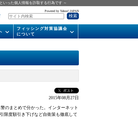
といった個人情報を詐取する行為です ～
Powered by Yahoo! JAPAN
せ
フィッシング対策協議会
へ
について
いて
組織概要
供
会長挨拶
運営委員紹介
活動
WG活動
2015年08月27日
メンバー
が県警のまとめで分かった。インターネット
入会案内
の取引限度額引き下げなど自衛策も徹底して
パンフレット