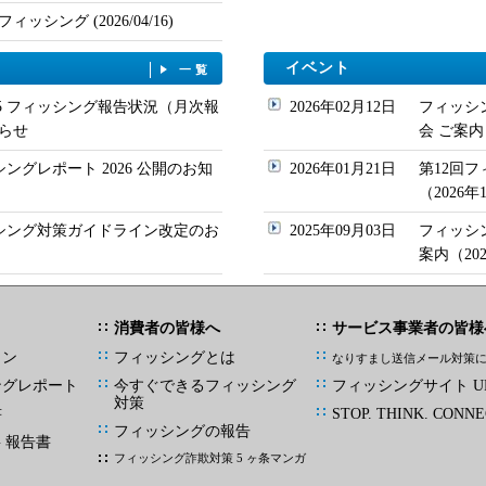
シング (2026/04/16)
イベント
一覧
/05 フィッシング報告状況（月次報
2026年02月12日
フィッシ
らせ
会 ご案内
シングレポート 2026 公開のお知
2026年01月21日
第12回
（2026
ッシング対策ガイドライン改定のお
2025年09月03日
フィッシ
案内（20
消費者の皆様へ
サービス事業者の皆様
イン
フィッシングとは
なりすまし送信メール対策
ングレポート
今すぐできるフィッシング
フィッシングサイト UR
対策
書
STOP. THINK. CONNE
フィッシングの報告
G 報告書
フィッシング詐欺対策 5 ヶ条マンガ