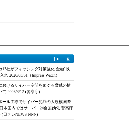
一覧
カ13社がフィッシング対策強化 金融"以
 2026/03/31（Impress Watch）
におけるサイバー空間をめぐる脅威の情
 2026/3/12 (警察庁)
ポール主導でサイバー犯罪の大規模国際
 日本国内ではサーバー24台無効化 警察庁
/13 (日テレNEWS NNN)