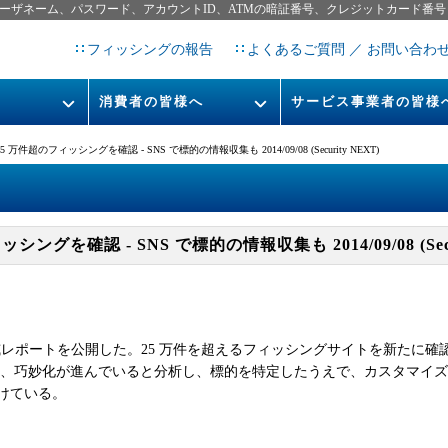
ーザネーム、パスワード、アカウントID、ATMの暗証番号、クレジットカード番号
フィッシングの報告
よくあるご質問 ／ お問い合わ
消費者の皆様へ
サービス事業者の皆様
フィッシングとは
なりすまし送信メール対策につ
 25 万件超のフィッシングを確認 - SNS で標的の情報収集も 2014/09/08 (Security NEXT)
フィッシングサイトURL提
レポート
今すぐできるフィッシング対策
STOP. THINK. CONNECT.
フィッシングの報告
ッシングを確認 - SNS で標的の情報収集も 2014/09/08 (Secu
告書
マンガでわかるフィッシング詐
欺対策 5ヶ条
の脅威レポートを公開した。25 万件を超えるフィッシングサイトを新たに確
も、巧妙化が進んでいると分析し、標的を特定したうえで、カスタマイ
けている。