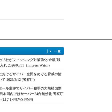
一覧
カ13社がフィッシング対策強化 金融"以
 2026/03/31（Impress Watch）
におけるサイバー空間をめぐる脅威の情
 2026/3/12 (警察庁)
ポール主導でサイバー犯罪の大規模国際
 日本国内ではサーバー24台無効化 警察庁
/13 (日テレNEWS NNN)