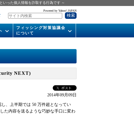
といった個人情報を詐取する行為です ～
Powered by Yahoo! JAPAN
せ
フィッシング対策協議会
へ
について
いて
組織概要
供
会長挨拶
運営委員紹介
rity NEXT)
活動
WG活動
2014年09月09日
メンバー
認し、上半期では 50 万件超となってい
入会案内
ズした内容を送るような巧妙な手口に変わ
パンフレット