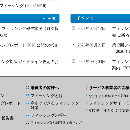
シング (2026/04/16)
イベント
一覧
/05 フィッシング報告状況（月次報
2026年02月12日
フィッシ
らせ
会 ご案内
シングレポート 2026 公開のお知
2026年01月21日
第12回
（2026
ッシング対策ガイドライン改定のお
2025年09月03日
フィッシ
案内（20
消費者の皆様へ
サービス事業者の皆様
イン
フィッシングとは
なりすまし送信メール対策
ングレポート
今すぐできるフィッシング
フィッシングサイト UR
対策
書
STOP. THINK. CONNE
フィッシングの報告
G 報告書
フィッシング詐欺対策 5 ヶ条マンガ