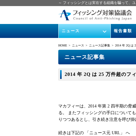
～ フィッシングとは実在する組織を騙って、ユ
ニュース
報告書類
緊急情報
ガイドライン
HOME
> ニュース >
ニュース記事集
> 2014 年 2Q は
協議会からのお知らせ
フィッシング
ニュース記事集
イベント
月次報告書
2014 年 2Q は 25 万件超のフィ
ニュース記事集
協議会WG報
マカフィーは、2014 年第 2 四半期
る。 またフィッシングの手口について
りつつあるとし、引き続き注意を呼び掛
続きは下記の 「ニュース元 URL」 へ