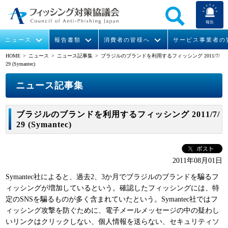
報告
ニュース
報告書類
消費者の皆様へ
サービス事業者の
HOME
> ニュース >
ニュース記事集
> ブラジルのブランドを利用するフィッシング 2011/7/
29 (Symantec)
なりすまし送信メール対策について
フィッシングとは
ガイドライン
緊急情報
組織概要
ニュース記事集
今すぐできるフィッシング対策
フィッシングサイトURL提供
協議会からのお知らせ
フィッシングレポート
会長挨拶
ブラジルのブランドを利用するフィッシング 2011/7/
STOP. THINK. CONNECT.
フィッシングの報告
運営委員紹介
月次報告書
イベント
29 (Symantec)
マンガでわかるフィッシング詐欺対策 5ヶ条
協議会WG報告書
ニュース記事集
活動
2011年08月01日
WG活動
Symantec社によると、過去2、3か月でブラジルのブランドを騙るフ
ィッシングが増加しているという。確認したフィッシングには、特
メンバー
定のSNSを騙るものが多く含まれていたという。Symantec社ではフ
ィッシング攻撃を防ぐために、電子メールメッセージの中の疑わし
入会案内
いリンクはクリックしない、個人情報を送らない、セキュリティソ