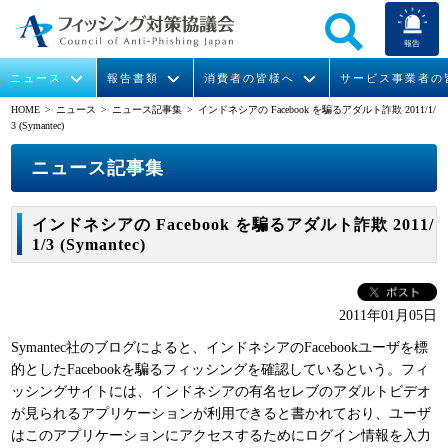
報告
ニュース
報告書類
消費者の皆様へ
サービス事業者の
HOME
> ニュース >
ニュース記事集
> インドネシアの Facebook を騙るアダルト詐欺 2011/1/
3 (Symantec)
なりすまし送信メール対策について
フィッシングとは
ガイドライン
緊急情報
組織概要
ニュース記事集
今すぐできるフィッシング対策
フィッシングサイトURL提供
協議会からのお知らせ
フィッシングレポート
会長挨拶
インドネシアの Facebook を騙るアダルト詐欺 2011/
STOP. THINK. CONNECT.
フィッシングの報告
運営委員紹介
月次報告書
イベント
1/3 (Symantec)
マンガでわかるフィッシング詐欺対策 5ヶ条
協議会WG報告書
ニュース記事集
活動
2011年01月05日
WG活動
Symantec社のブログによると、インドネシアのFacebookユーザを標
的としたFacebookを騙るフィッシングを確認しているという。フィ
メンバー
ッシングサイトには、インドネシアの有名セレブのアダルトビデオ
が見られるアプリケーションが利用できると書かれており、ユーザ
入会案内
はこのアプリケーションにアクセスするためにログイン情報を入力