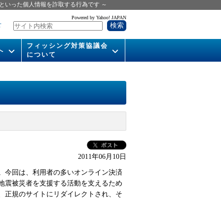
といった個人情報を詐取する行為です ～
Powered by Yahoo! JAPAN
せ
フィッシング対策協議会
へ
について
いて
組織概要
供
会長挨拶
運営委員紹介
活動
WG活動
2011年06月10日
メンバー
。今回は、利用者の多いオンライン決済
入会案内
。地震被災者を支援する活動を支えるため
、正規のサイトにリダイレクトされ、そ
パンフレット