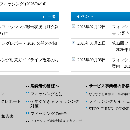
シング (2026/04/16)
イベント
一覧
/05 フィッシング報告状況（月次報
2026年02月12日
フィッシ
らせ
会 ご案内
シングレポート 2026 公開のお知
2026年01月21日
第12回
（2026
ッシング対策ガイドライン改定のお
2025年09月03日
フィッシ
案内（20
消費者の皆様へ
サービス事業者の皆様
イン
フィッシングとは
なりすまし送信メール対策
ングレポート
今すぐできるフィッシング
フィッシングサイト UR
対策
書
STOP. THINK. CONNE
フィッシングの報告
G 報告書
フィッシング詐欺対策 5 ヶ条マンガ