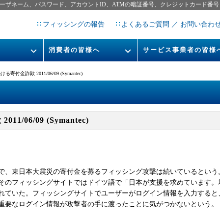
ーザネーム、パスワード、アカウントID、ATMの暗証番号、クレジットカード番号
フィッシングの報告
よくあるご質問 ／ お問い合わ
消費者の皆様へ
サービス事業者の皆様
フィッシングとは
なりすまし送信メール対策につ
付金詐欺 2011/06/09 (Symantec)
フィッシングサイトURL提
レポート
今すぐできるフィッシング対策
STOP. THINK. CONNECT.
フィッシングの報告
06/09 (Symantec)
告書
マンガでわかるフィッシング詐
欺対策 5ヶ条
で、東日本大震災の寄付金を募るフィッシング攻撃は続いているという
る。そのフィッシングサイトではドイツ語で「日本が支援を求めています
れていた。フィッシングサイトでユーザーがログイン情報を入力すると
重要なログイン情報が攻撃者の手に渡ったことに気がつかないという。