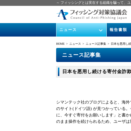
～ フィッシングとは実在する組織を騙って、ユ
ニュース
報告書類
緊急情報
ガイドライン
HOME
> ニュース >
ニュース記事集
> 日本を悪用し続ける寄
協議会からのお知らせ
フィッシング
ニュース記事集
イベント
月次報告書
日本を悪用し続ける寄付金詐欺 2011/
ニュース記事集
協議会WG報
シマンテック社のブログによると、海外
のサイト(ドイツ語) が見つかってい
に、今すぐ寄付をお願いします」と書か
のまま操作を続けられるため、ユーザは