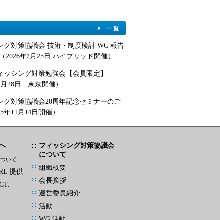
一覧
ング対策協議会 技術・制度検討 WG 報告
（2026年2月25日 ハイブリッド開催）
フィッシング対策勉強会【会員限定】
年1月28日 東京開催）
ング対策協議会20周年記念セミナーのご
25年11月14日開催）
へ
フィッシング対策協議会
について
について
組織概要
L 提供
会長挨拶
CT.
運営委員紹介
活動
WG 活動