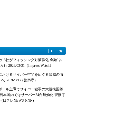
一覧
カ13社がフィッシング対策強化 金融"以
 2026/03/31（Impress Watch）
におけるサイバー空間をめぐる脅威の情
 2026/3/12 (警察庁)
ポール主導でサイバー犯罪の大規模国際
 日本国内ではサーバー24台無効化 警察庁
/13 (日テレNEWS NNN)