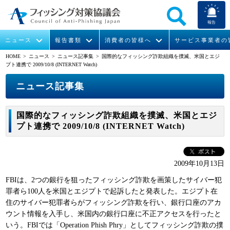
報告
ニュース
報告書類
消費者の皆様へ
サービス事業者の
HOME
> ニュース >
ニュース記事集
> 国際的なフィッシング詐欺組織を撲滅、米国とエジ
プト連携で 2009/10/8 (INTERNET Watch)
なりすまし送信メール対策について
フィッシングとは
ガイドライン
緊急情報
組織概要
ニュース記事集
今すぐできるフィッシング対策
フィッシングサイトURL提供
協議会からのお知らせ
フィッシングレポート
会長挨拶
国際的なフィッシング詐欺組織を撲滅、米国とエジ
STOP. THINK. CONNECT.
フィッシングの報告
運営委員紹介
月次報告書
イベント
プト連携で 2009/10/8 (INTERNET Watch)
マンガでわかるフィッシング詐欺対策 5ヶ条
協議会WG報告書
ニュース記事集
活動
2009年10月13日
WG活動
FBIは、2つの銀行を狙ったフィッシング詐欺を画策したサイバー犯
メンバー
罪者ら100人を米国とエジプトで起訴したと発表した。エジプト在
住のサイバー犯罪者らがフィッシング詐欺を行い、銀行口座のアカ
ウント情報を入手し、米国内の銀行口座に不正アクセスを行ったと
入会案内
いう。FBIでは「Operation Phish Phry」としてフィッシング詐欺の撲