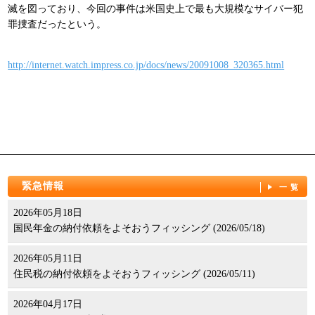
滅を図っており、今回の事件は米国史上で最も大規模なサイバー犯
パンフレット
罪捜査だったという。
http://internet.watch.impress.co.jp/docs/news/20091008_320365.html
緊急情報
一覧
2026年05月18日
国民年金の納付依頼をよそおうフィッシング (2026/05/18)
2026年05月11日
住民税の納付依頼をよそおうフィッシング (2026/05/11)
2026年04月17日