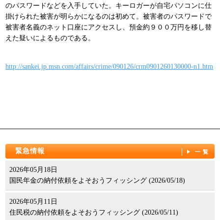
のパスワードなどを入手していた。キーロガーが自宅パソコンに仕
パンフレット
掛けられた被害が明らかになるのは初めて。被害者のパスワードで
被害者名義のネット口座にアクセスし、預金約９００万円を移し替
えた疑いによるものである。
http://sankei.jp.msn.com/affairs/crime/090126/crm0901260130000-n1.htm
緊急情報
一覧
2026年05月18日
国民年金の納付依頼をよそおうフィッシング (2026/05/18)
2026年05月11日
住民税の納付依頼をよそおうフィッシング (2026/05/11)