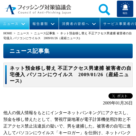
報告
ニュース
報告書類
消費者の皆様へ
サービス事業者の
HOME
> ニュース >
ニュース記事集
> ネット預金移し替え 不正アクセス男逮捕 被害者の自
宅侵入 パソコンにウイルス 2009/01/26（産経ニュース)
なりすまし送信メール対策について
フィッシングとは
ガイドライン
緊急情報
組織概要
ニュース記事集
今すぐできるフィッシング対策
フィッシングサイトURL提供
協議会からのお知らせ
フィッシングレポート
会長挨拶
ネット預金移し替え 不正アクセス男逮捕 被害者の自
STOP. THINK. CONNECT.
フィッシングの報告
運営委員紹介
月次報告書
イベント
宅侵入 パソコンにウイルス 2009/01/26（産経ニュ
ース)
マンガでわかるフィッシング詐欺対策 5ヶ条
協議会WG報告書
ニュース記事集
活動
WG活動
2009年01月26日
メンバー
他人の個人情報をもとにインターネットバンキングにアクセスし、
預金を移し替えたとして、警視庁築地署が電子計算機使用詐欺と不
正アクセス禁止法違反の疑いで、男を逮捕した。被害者の自宅に進
入会案内
入してパソコンにウイルス「キーロガー」を仕掛け、ネットバンク