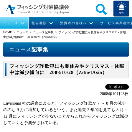
報告
ニュース
報告書類
消費者の皆様へ
サービス事業者の
HOME
> ニュース >
ニュース記事集
> フィッシング詐欺犯にも夏休みやクリスマス - 休暇
中は減少傾向に 2008/10/28（ZdnetAsia）
なりすまし送信メール対策について
フィッシングとは
ガイドライン
緊急情報
組織概要
ニュース記事集
今すぐできるフィッシング対策
フィッシングサイトURL提供
協議会からのお知らせ
フィッシングレポート
会長挨拶
フィッシング詐欺犯にも夏休みやクリスマス - 休暇
STOP. THINK. CONNECT.
フィッシングの報告
運営委員紹介
月次報告書
イベント
中は減少傾向に 2008/10/28（ZdnetAsia）
マンガでわかるフィッシング詐欺対策 5ヶ条
協議会WG報告書
ニュース記事集
活動
2008年10月28日
WG活動
Envisional 社の調査によると、フィッシング詐欺が 7 ～ 8 月の減少
メンバー
ののち 9 月に増加しているという。また過去 2 年間を見ても 8 月～
12 月にフィッシングが少ないことからこれからフィッシングは減少
していくと予測がされている。
入会案内