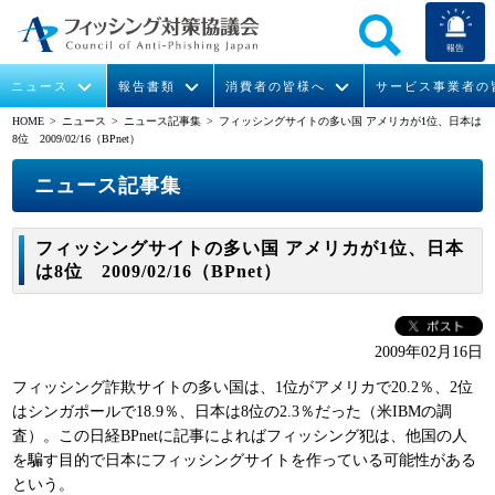
報告
ニュース
報告書類
消費者の皆様へ
サービス事業者の
HOME
> ニュース >
ニュース記事集
> フィッシングサイトの多い国 アメリカが1位、日本は
8位 2009/02/16（BPnet）
なりすまし送信メール対策について
フィッシングとは
ガイドライン
緊急情報
組織概要
ニュース記事集
今すぐできるフィッシング対策
フィッシングサイトURL提供
協議会からのお知らせ
フィッシングレポート
会長挨拶
フィッシングサイトの多い国 アメリカが1位、日本
STOP. THINK. CONNECT.
フィッシングの報告
運営委員紹介
月次報告書
イベント
は8位 2009/02/16（BPnet）
マンガでわかるフィッシング詐欺対策 5ヶ条
協議会WG報告書
ニュース記事集
活動
2009年02月16日
WG活動
フィッシング詐欺サイトの多い国は、1位がアメリカで20.2％、2位
メンバー
はシンガポールで18.9％、日本は8位の2.3％だった（米IBMの調
査）。この日経BPnetに記事によればフィッシング犯は、他国の人
を騙す目的で日本にフィッシングサイトを作っている可能性がある
入会案内
という。