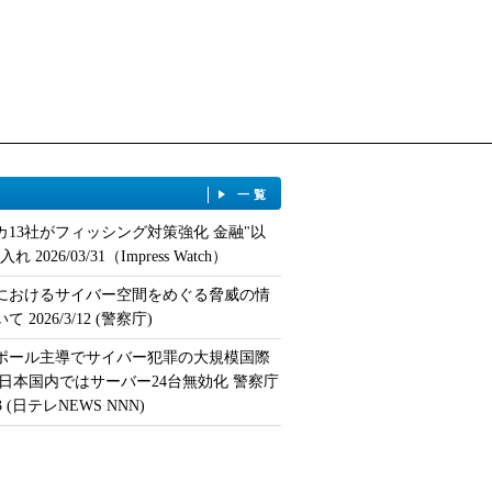
一覧
カ13社がフィッシング対策強化 金融"以
 2026/03/31（Impress Watch）
におけるサイバー空間をめぐる脅威の情
 2026/3/12 (警察庁)
ポール主導でサイバー犯罪の大規模国際
 日本国内ではサーバー24台無効化 警察庁
/13 (日テレNEWS NNN)