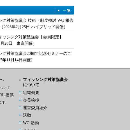
一覧
ング対策協議会 技術・制度検討 WG 報告
（2026年2月25日 ハイブリッド開催）
フィッシング対策勉強会【会員限定】
年1月28日 東京開催）
ング対策協議会20周年記念セミナーのご
25年11月14日開催）
へ
フィッシング対策協議会
について
について
組織概要
L 提供
会長挨拶
CT.
運営委員紹介
活動
WG 活動