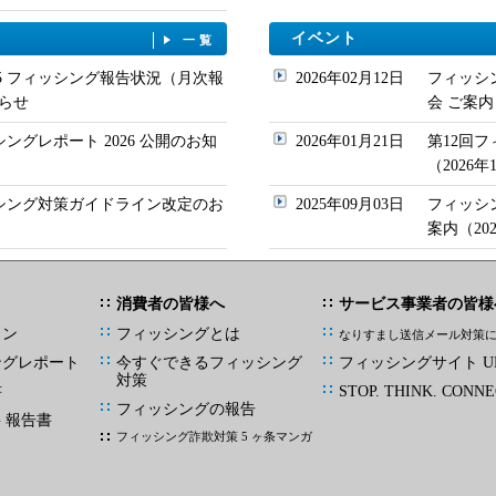
イベント
一覧
/05 フィッシング報告状況（月次報
2026年02月12日
フィッシ
らせ
会 ご案内
シングレポート 2026 公開のお知
2026年01月21日
第12回
（2026
ッシング対策ガイドライン改定のお
2025年09月03日
フィッシ
案内（20
消費者の皆様へ
サービス事業者の皆様
イン
フィッシングとは
なりすまし送信メール対策
ングレポート
今すぐできるフィッシング
フィッシングサイト UR
対策
書
STOP. THINK. CONNE
フィッシングの報告
G 報告書
フィッシング詐欺対策 5 ヶ条マンガ