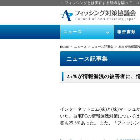
～ フィッシングとは実在する組織を騙って、ユ
ニュース
報告書類
緊急情報
ガイドライン
HOME
> ニュース >
ニュース記事集
> 25％が情報漏洩の被
協議会からのお知らせ
フィッシング
ニュース記事集
イベント
月次報告書
25％が情報漏洩の被害者に、情報漏洩対
ニュース記事集
協議会WG報
インターネットコム(株)と(株)マーシュ
いた。自宅PCの情報漏洩対策については
答も25.3％あった。 また、「フィッシ