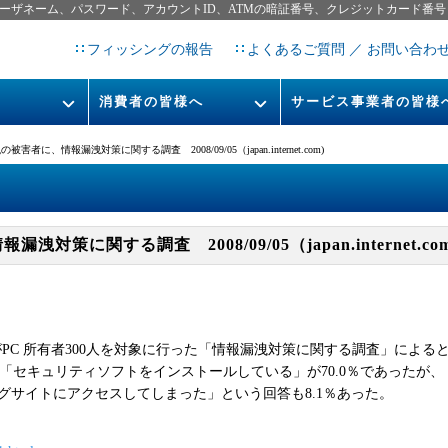
ーザネーム、パスワード、アカウントID、ATMの暗証番号、クレジットカード番号
フィッシングの報告
よくあるご質問 ／ お問い合わ
消費者の皆様へ
サービス事業者の皆様
フィッシングとは
なりすまし送信メール対策につ
害者に、情報漏洩対策に関する調査 2008/09/05（japan.internet.com)
フィッシングサイトURL提
レポート
今すぐできるフィッシング対策
STOP. THINK. CONNECT.
フィッシングの報告
策に関する調査 2008/09/05（japan.internet.com
告書
マンガでわかるフィッシング詐
欺対策 5ヶ条
がPC 所有者300人を対象に行った「情報漏洩対策に関する調査」による
「セキュリティソフトをインストールしている」が70.0％であったが
ングサイトにアクセスしてしまった」という回答も8.1％あった。