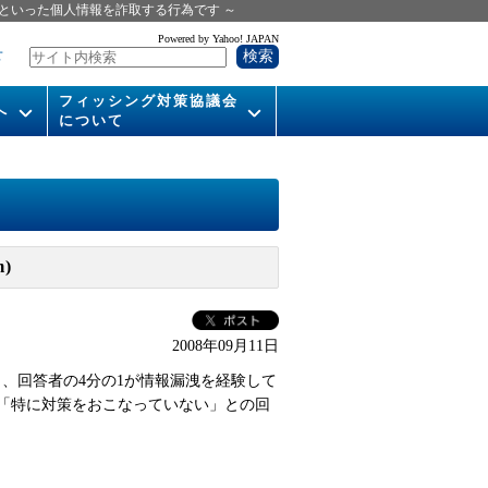
といった個人情報を詐取する行為です ～
Powered by Yahoo! JAPAN
せ
フィッシング対策協議会
へ
について
いて
組織概要
供
会長挨拶
運営委員紹介
)
活動
WG活動
2008年09月11日
メンバー
と、回答者の4分の1が情報漏洩を経験して
入会案内
、「特に対策をおこなっていない」との回
パンフレット