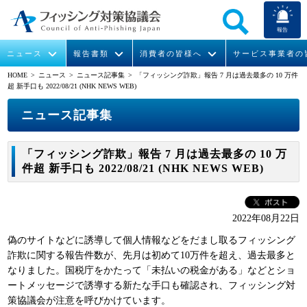
報告
ニュース
報告書類
消費者の皆様へ
サービス事業者の
HOME
> ニュース >
ニュース記事集
> 「フィッシング詐欺」報告 7 月は過去最多の 10 万件
超 新手口も 2022/08/21 (NHK NEWS WEB)
なりすまし送信メール対策について
フィッシングとは
ガイドライン
緊急情報
組織概要
ニュース記事集
今すぐできるフィッシング対策
フィッシングサイトURL提供
協議会からのお知らせ
フィッシングレポート
会長挨拶
「フィッシング詐欺」報告 7 月は過去最多の 10 万
STOP. THINK. CONNECT.
フィッシングの報告
運営委員紹介
月次報告書
イベント
件超 新手口も 2022/08/21 (NHK NEWS WEB)
マンガでわかるフィッシング詐欺対策 5ヶ条
協議会WG報告書
ニュース記事集
活動
2022年08月22日
WG活動
偽のサイトなどに誘導して個人情報などをだまし取るフィッシング
メンバー
詐欺に関する報告件数が、先月は初めて10万件を超え、過去最多と
なりました。国税庁をかたって「未払いの税金がある」などとショ
ートメッセージで誘導する新たな手口も確認され、フィッシング対
入会案内
策協議会が注意を呼びかけています。