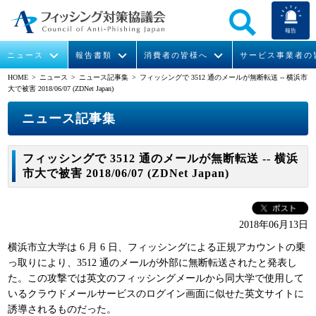
報告
ニュース
報告書類
消費者の皆様へ
サービス事業者の
HOME
> ニュース >
ニュース記事集
> フィッシングで 3512 通のメールが無断転送 -- 横浜市
大で被害 2018/06/07 (ZDNet Japan)
なりすまし送信メール対策について
フィッシングとは
ガイドライン
緊急情報
組織概要
ニュース記事集
今すぐできるフィッシング対策
フィッシングサイトURL提供
協議会からのお知らせ
フィッシングレポート
会長挨拶
フィッシングで 3512 通のメールが無断転送 -- 横浜
STOP. THINK. CONNECT.
フィッシングの報告
運営委員紹介
月次報告書
イベント
市大で被害 2018/06/07 (ZDNet Japan)
マンガでわかるフィッシング詐欺対策 5ヶ条
協議会WG報告書
ニュース記事集
活動
2018年06月13日
WG活動
横浜市立大学は 6 月 6 日、フィッシングによる正規アカウントの乗
メンバー
っ取りにより、3512 通のメールが外部に無断転送されたと発表し
た。この攻撃では英文のフィッシングメールから同大学で使用して
いるクラウドメールサービスのログイン画面に似せた英文サイトに
入会案内
誘導されるものだった。