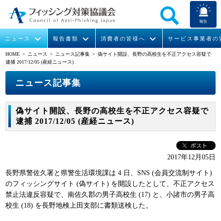
報告
ニュース
報告書類
消費者の皆様へ
サービス事業者の
HOME
> ニュース >
ニュース記事集
> 偽サイト開設、長野の高校生を不正アクセス容疑で
逮捕 2017/12/05 (産経ニュース)
なりすまし送信メール対策について
フィッシングとは
ガイドライン
緊急情報
組織概要
ニュース記事集
今すぐできるフィッシング対策
フィッシングサイトURL提供
協議会からのお知らせ
フィッシングレポート
会長挨拶
偽サイト開設、長野の高校生を不正アクセス容疑で
STOP. THINK. CONNECT.
フィッシングの報告
運営委員紹介
月次報告書
イベント
逮捕 2017/12/05 (産経ニュース)
マンガでわかるフィッシング詐欺対策 5ヶ条
協議会WG報告書
ニュース記事集
活動
2017年12月05日
WG活動
長野県警佐久署と県警生活環境課は 4 日、SNS (会員交流制サイト)
メンバー
のフィッシングサイト (偽サイト) を開設したとして、不正アクセス
禁止法違反容疑で、南佐久郡の男子高校生 (17) と、小諸市の男子高
校生 (18) を長野地検上田支部に書類送検した。
入会案内