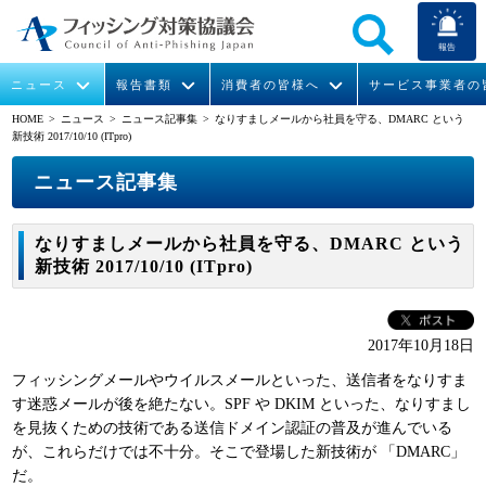
報告
ニュース
報告書類
消費者の皆様へ
サービス事業者の
HOME
> ニュース >
ニュース記事集
> なりすましメールから社員を守る、DMARC という
新技術 2017/10/10 (ITpro)
なりすまし送信メール対策について
フィッシングとは
ガイドライン
緊急情報
組織概要
ニュース記事集
今すぐできるフィッシング対策
フィッシングサイトURL提供
協議会からのお知らせ
フィッシングレポート
会長挨拶
なりすましメールから社員を守る、DMARC という
STOP. THINK. CONNECT.
フィッシングの報告
運営委員紹介
月次報告書
イベント
新技術 2017/10/10 (ITpro)
マンガでわかるフィッシング詐欺対策 5ヶ条
協議会WG報告書
ニュース記事集
活動
2017年10月18日
WG活動
フィッシングメールやウイルスメールといった、送信者をなりすま
メンバー
す迷惑メールが後を絶たない。SPF や DKIM といった、なりすまし
を見抜くための技術である送信ドメイン認証の普及が進んでいる
が、これらだけでは不十分。そこで登場した新技術が 「DMARC」
入会案内
だ。