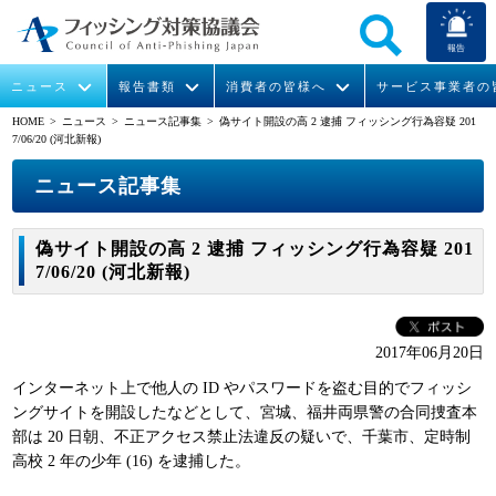
報告
ニュース
報告書類
消費者の皆様へ
サービス事業者の
HOME
> ニュース >
ニュース記事集
> 偽サイト開設の高 2 逮捕 フィッシング行為容疑 201
7/06/20 (河北新報)
なりすまし送信メール対策について
フィッシングとは
ガイドライン
緊急情報
組織概要
ニュース記事集
今すぐできるフィッシング対策
フィッシングサイトURL提供
協議会からのお知らせ
フィッシングレポート
会長挨拶
偽サイト開設の高 2 逮捕 フィッシング行為容疑 201
STOP. THINK. CONNECT.
フィッシングの報告
運営委員紹介
月次報告書
イベント
7/06/20 (河北新報)
マンガでわかるフィッシング詐欺対策 5ヶ条
協議会WG報告書
ニュース記事集
活動
2017年06月20日
WG活動
インターネット上で他人の ID やパスワードを盗む目的でフィッシ
メンバー
ングサイトを開設したなどとして、宮城、福井両県警の合同捜査本
部は 20 日朝、不正アクセス禁止法違反の疑いで、千葉市、定時制
高校 2 年の少年 (16) を逮捕した。
入会案内