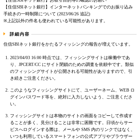
【住信SBIネット銀行】お取引目的等の確認のお願い
パンフレット
【住信SBIネット銀行】インターネットバンキングでのお振り込み
手続きの一時制限について (2023/06/26 追記)
※上記以外の件名も使われている可能性があります。
詳細内容
住信SBIネット銀行をかたるフィッシングの報告が増えています。
2023/04/03 16:00 時点では、フィッシングサイトは稼働中であ
り、JPCERT/CC にサイト閉鎖のための調査を依頼中です。類似
のフィッシングサイトが公開される可能性がありますので、引
き続きご注意ください。
このようなフィッシングサイトにて、ユーザーネーム、WEB ロ
グインパスワード等を、絶対に入力しないよう、ご注意くださ
い。
フィッシングサイトは本物のサイトの画面をコピーして作成す
ることが多く、見分けることは非常に困難です。日頃からサー
ビスへログインする際は、メールや SMS 内のリンクではなく、
いつも利用しているスマートフォンの公式アプリやブラウザー