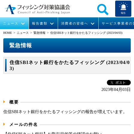
報告
ニュース
報告書類
消費者の皆様へ
サービス事業者の
HOME
> ニュース >
緊急情報
> 住信SBIネット銀行をかたるフィッシング (2023/04/03)
なりすまし送信メール対策について
フィッシングとは
ガイドライン
緊急情報
組織概要
緊急情報
今すぐできるフィッシング対策
フィッシングサイトURL提供
協議会からのお知らせ
フィッシングレポート
会長挨拶
住信SBIネット銀行をかたるフィッシング (2023/04/0
3)
STOP. THINK. CONNECT.
フィッシングの報告
運営委員紹介
月次報告書
イベント
マンガでわかるフィッシング詐欺対策 5ヶ条
協議会WG報告書
ニュース記事集
活動
2023年04月03日
WG活動
概要
メンバー
住信SBIネット銀行をかたるフィッシングの報告が増えています。
メールの件名
入会案内