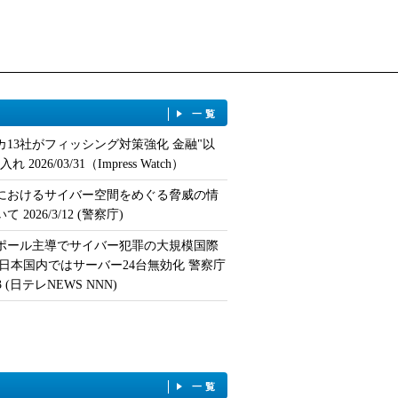
一覧
カ13社がフィッシング対策強化 金融"以
 2026/03/31（Impress Watch）
におけるサイバー空間をめぐる脅威の情
 2026/3/12 (警察庁)
ポール主導でサイバー犯罪の大規模国際
 日本国内ではサーバー24台無効化 警察庁
/13 (日テレNEWS NNN)
一覧