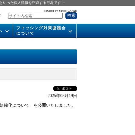
といった個人情報を詐取する行為です ～
Powered by Yahoo! JAPAN
せ
フィッシング対策協議会
へ
について
いて
組織概要
供
会長挨拶
運営委員紹介
活動
WG活動
2025年08月19日
メンバー
間短縮化について」を公開いたしました。
入会案内
パンフレット