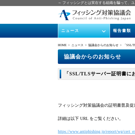
～ フィッシングとは実在する組織を騙って、ユ
ニュース
報告書類
緊急情報
ガイドライン
HOME
> ニュース >
協議会からのお知らせ
> 「SSL
協議会からのお知らせ
フィッシング
協議会からのお知らせ
イベント
月次報告書
「SSL/TLSサーバー証明書
ニュース記事集
協議会WG報
フィッシング対策協議会の証明書普及促進
詳細は以下 URL をご覧ください。
https://www.antiphishing.jp/report/wg/cert