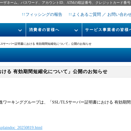
ーザネーム、パスワード、アカウントID、ATMの暗証番号、クレジットカード番号
フィッシングの報告
よくあるご質問 ／ お問い合わ
消費者の皆様へ
サービス事業者の皆様
フィッシングとは
なりすまし送信メール対策につ
/TLSサーバー証明書における 有効期間短縮化について」公開のお知らせ
フィッシングサイトURL提
レポート
今すぐできるフィッシング対策
STOP. THINK. CONNECT.
フィッシングの報告
における 有効期間短縮化について」公開のお知らせ
告書
マンガでわかるフィッシング詐
欺対策 5ヶ条
ワーキンググループは、「SSL/TLSサーバー証明書における 有効期
_explaindoc_20250819.html