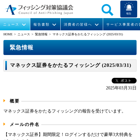
報告
ニュース
報告書類
消費者の皆様へ
サービス事業者の
HOME
> ニュース >
緊急情報
> マネックス証券をかたるフィッシング (2025/03/31)
なりすまし送信メール対策について
フィッシングとは
ガイドライン
緊急情報
組織概要
緊急情報
今すぐできるフィッシング対策
フィッシングサイトURL提供
協議会からのお知らせ
フィッシングレポート
会長挨拶
マネックス証券をかたるフィッシング (2025/03/31)
STOP. THINK. CONNECT.
フィッシングの報告
運営委員紹介
月次報告書
イベント
マンガでわかるフィッシング詐欺対策 5ヶ条
協議会WG報告書
ニュース記事集
活動
2025年03月31日
概要
WG活動
マネックス証券をかたるフィッシングの報告を受けています。
メンバー
メールの件名
入会案内
【マネックス証券】期間限定！ログインするだけで豪華3大特典を