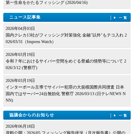
第一生命をかたるフィッシング (2026/04/16)
ニュース記事集
一覧
2026年04月03日
国内クレカ13社がフィッシング対策強化 金融"以外"もテコ入れ 2
026/03/31（Impress Watch）
2026年03月19日
令和７年におけるサイバー空間をめぐる脅威の情勢等について 2
026/3/12 (警察庁)
2026年03月19日
インターポール主導でサイバー犯罪の大規模国際共同捜査 日本
国内ではサーバー24台無効化 警察庁 2026/03/13 (日テレNEWS N
NN)
協議会からのお知らせ
一覧
2026年06月18日
資料公開：2026/05 フィッシング報告状況（月次報告書）公開の