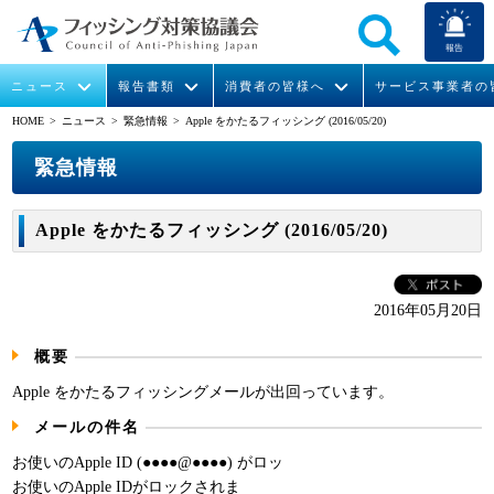
報告
ニュース
報告書類
消費者の皆様へ
サービス事業者の
HOME
> ニュース >
緊急情報
> Apple をかたるフィッシング (2016/05/20)
なりすまし送信メール対策について
フィッシングとは
ガイドライン
緊急情報
組織概要
緊急情報
今すぐできるフィッシング対策
フィッシングサイトURL提供
協議会からのお知らせ
フィッシングレポート
会長挨拶
Apple をかたるフィッシング (2016/05/20)
STOP. THINK. CONNECT.
フィッシングの報告
運営委員紹介
月次報告書
イベント
マンガでわかるフィッシング詐欺対策 5ヶ条
協議会WG報告書
ニュース記事集
活動
2016年05月20日
概要
WG活動
Apple をかたるフィッシングメールが出回っています。
メンバー
メールの件名
入会案内
お使いのApple ID (●●●●@●●●●) がロッ
お使いのApple IDがロックされま