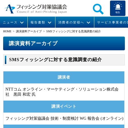
報告
ニュース
報告書類
消費者の皆様へ
サービス事業者の
HOME
>
講演資料アーカイブ
> SMSフィッシングに対する意識調査の紹介
なりすまし送信メール対策について
フィッシングとは
ガイドライン
緊急情報
組織概要
講演資料アーカイブ
今すぐできるフィッシング対策
フィッシングサイトURL提供
協議会からのお知らせ
フィッシングレポート
会長挨拶
SMSフィッシングに対する意識調査の紹介
STOP. THINK. CONNECT.
フィッシングの報告
運営委員紹介
月次報告書
イベント
講演者
マンガでわかるフィッシング詐欺対策 5ヶ条
協議会WG報告書
ニュース記事集
活動
NTTコム オンライン・マーケティング・ソリューション株式会
WG活動
社 黒田 和宏 氏
メンバー
講演イベント
フィッシング対策協議会 技術・制度検討 WG 報告会 (オンライン)
入会案内