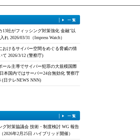
一覧
カ13社がフィッシング対策強化 金融"以
 2026/03/31（Impress Watch）
におけるサイバー空間をめぐる脅威の情
 2026/3/12 (警察庁)
ポール主導でサイバー犯罪の大規模国際
 日本国内ではサーバー24台無効化 警察庁
/13 (日テレNEWS NNN)
一覧
ング対策協議会 技術・制度検討 WG 報告
（2026年2月25日 ハイブリッド開催）