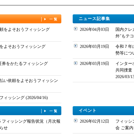
ニュース記事集
一覧
頼をよそおうフィッシング
2026年04月03日
国内クレ
外"もテコ入れ
をよそおうフィッシング
2026年03月19日
令和７年
勢等について
ド証券をかたるフィッシング
2026年03月19日
インター
共同捜査
2026/03
払い依頼をよそおうフィッシン
シング (2026/04/16)
イベント
一覧
/05 フィッシング報告状況（月次報
2026年02月12日
フィッシ
らせ
会 ご案内