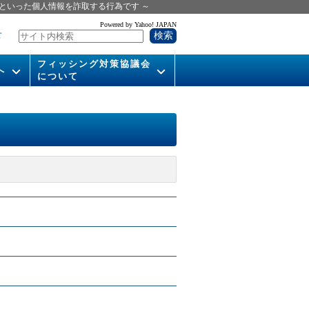
といった個人情報を詐取する行為です ～
Powered by Yahoo! JAPAN
せ
フィッシング対策協議会
へ
について
いて
組織概要
供
会長挨拶
運営委員紹介
活動
WG活動
メンバー
入会案内
パンフレット