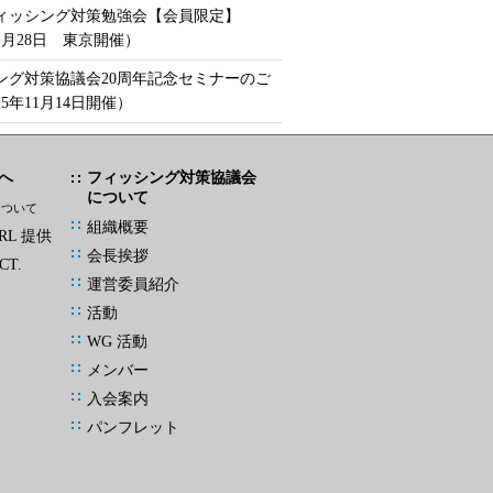
フィッシング対策勉強会【会員限定】
年1月28日 東京開催）
ング対策協議会20周年記念セミナーのご
25年11月14日開催）
へ
フィッシング対策協議会
について
について
組織概要
L 提供
会長挨拶
CT.
運営委員紹介
活動
WG 活動
メンバー
入会案内
パンフレット