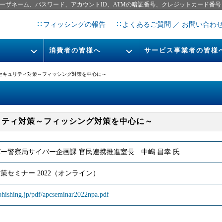
ーザネーム、パスワード、アカウントID、ATMの暗証番号、クレジットカード番号
フィッシングの報告
よくあるご質問 ／ お問い合わ
消費者の皆様へ
サービス事業者の皆様
フィッシングとは
なりすまし送信メール対策につ
セキュリティ対策～フィッシング対策を中心に～
フィッシングサイトURL提
レポート
今すぐできるフィッシング対策
STOP. THINK. CONNECT.
フィッシングの報告
リティ対策～フィッシング対策を中心に～
告書
マンガでわかるフィッシング詐
欺対策 5ヶ条
ー警察局サイバー企画課 官民連携推進室長 中嶋 昌幸 氏
策セミナー 2022（オンライン）
phishing.jp/pdf/apcseminar2022npa.pdf