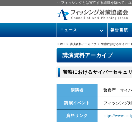
～ フィッシングとは実在する組織を騙って、ユ
ニュース
報告書類
緊急情報
ガイドライン
HOME
>
講演資料アーカイブ
> 警察におけるサイバー
協議会からのお知らせ
フィッシング
講演資料アーカイブ
イベント
月次報告書
警察におけるサイバーセキュ
ニュース記事集
協議会WG報
講演者
警察庁 サイバ
講演イベント
フィッシング対
資料リンク
https://www.anti