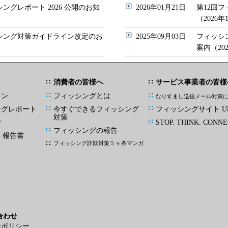
シングレポート 2026 公開のお知
2026年01月21日
第12回
（2026
ッシング対策ガイドライン改定のお
2025年09月03日
フィッシ
案内（20
消費者の皆様へ
サービス事業者の皆様
イン
フィッシングとは
なりすまし送信メール対策
ングレポート
今すぐできるフィッシング
フィッシングサイト UR
対策
書
STOP. THINK. CONNE
フィッシングの報告
G 報告書
フィッシング詐欺対策 5 ヶ条マンガ
合わせ
ーポリシー