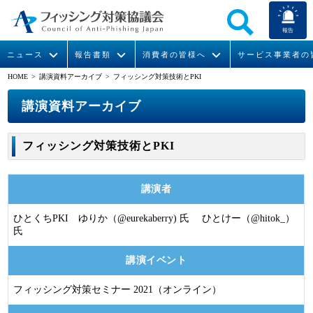
報告
ニュース
報告書類
消費者の皆様へ
サービス事業者の
HOME
>
講演資料アーカイブ
> フィッシング対策技術とPKI
なりすまし送信メール対策について
フィッシングとは
ガイドライン
緊急情報
組織概要
講演資料アーカイブ
今すぐできるフィッシング対策
フィッシングサイトURL提供
協議会からのお知らせ
フィッシングレポート
会長挨拶
フィッシング対策技術とPKI
STOP. THINK. CONNECT.
フィッシングの報告
運営委員紹介
月次報告書
イベント
講演者
マンガでわかるフィッシング詐欺対策 5ヶ条
協議会WG報告書
ニュース記事集
活動
ひとくちPKI ゆりか（@eurekaberry) 氏 ひとけー（@hitok_）
WG活動
氏
メンバー
講演イベント
フィッシング対策セミナー 2021（オンライン）
入会案内