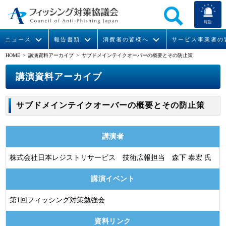
報告
ニュース
報告書類
消費者の皆様へ
サービス事業者の
HOME
>
講演資料アーカイブ
> サブドメインテイクオーバーの概要とその防止策
なりすまし送信メール対策について
フィッシングとは
ガイドライン
緊急情報
組織概要
講演資料アーカイブ
今すぐできるフィッシング対策
フィッシングサイトURL提供
協議会からのお知らせ
フィッシングレポート
会長挨拶
サブドメインテイクオーバーの概要とその防止策
STOP. THINK. CONNECT.
フィッシングの報告
運営委員紹介
月次報告書
イベント
講演者
マンガでわかるフィッシング詐欺対策 5ヶ条
協議会WG報告書
ニュース記事集
活動
株式会社日本レジストリサービス 技術広報担当 森下 泰宏 氏
WG活動
講演イベント
メンバー
第1回フィッシング対策勉強会
入会案内
資料リンク