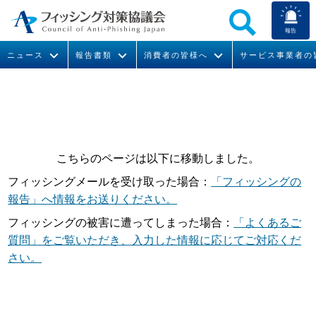
報告
ニュース
報告書類
消費者の皆様へ
サービス事業者の
なりすまし送信メール対策について
フィッシングとは
ガイドライン
緊急情報
組織概要
今すぐできるフィッシング対策
フィッシングサイトURL提供
協議会からのお知らせ
フィッシングレポート
会長挨拶
こちらのページは以下に移動しました。
STOP. THINK. CONNECT.
フィッシングの報告
運営委員紹介
月次報告書
イベント
フィッシングメールを受け取った場合：
「フィッシングの
マンガでわかるフィッシング詐欺対策 5ヶ条
協議会WG報告書
ニュース記事集
活動
報告」へ情報をお送りください。
フィッシングの被害に遭ってしまった場合：
「よくあるご
WG活動
質問」をご覧いただき、入力した情報に応じてご対応くだ
さい。
メンバー
入会案内