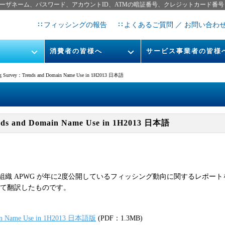
ーザネーム、パスワード、アカウントID、ATMの暗証番号、クレジットカード番号
フィッシングの報告
よくあるご質問 ／ お問い合わ
消費者の皆様へ
サービス事業者の皆様
フィッシングとは
なりすまし送信メール対策につ
ng Survey：Trends and Domain Name Use in 1H2013 日本語
フィッシングサイトURL提
レポート
今すぐできるフィッシング対策
STOP. THINK. CONNECT.
フィッシングの報告
ends and Domain Name Use in 1H2013 日本語
告書
マンガでわかるフィッシング詐
欺対策 5ヶ条
織 APWG が年に2度公開しているフィッシング動向に関するレポート
pの許諾を得て翻訳したものです。
main Name Use in 1H2013 日本語版
(PDF：1.3MB)