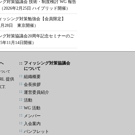
ング対策協議会 技術・制度検討 WG 報告
（2026年2月25日 ハイブリッド開催）
フィッシング対策勉強会【会員限定】
年1月28日 東京開催）
ング対策協議会20周年記念セミナーのご
25年11月14日開催）
へ
フィッシング対策協議会
について
について
組織概要
L 提供
会長挨拶
CT.
運営委員紹介
活動
WG 活動
メンバー
入会案内
パンフレット