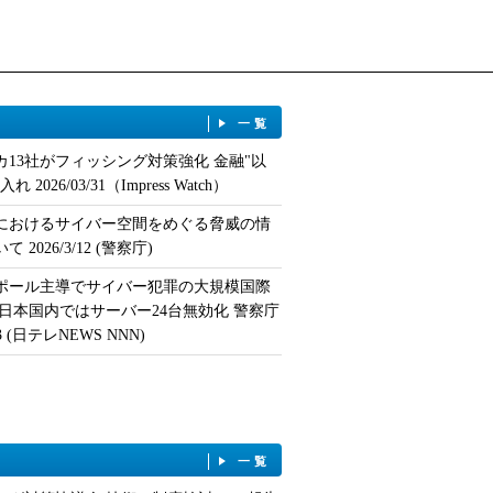
一覧
カ13社がフィッシング対策強化 金融"以
 2026/03/31（Impress Watch）
におけるサイバー空間をめぐる脅威の情
 2026/3/12 (警察庁)
ポール主導でサイバー犯罪の大規模国際
 日本国内ではサーバー24台無効化 警察庁
/13 (日テレNEWS NNN)
一覧