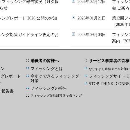
/05 フィッシング報告状況（月次報
2026年02月12日
フィッシ
らせ
会 ご案内
シングレポート 2026 公開のお知
2026年01月21日
第12回
（2026
ッシング対策ガイドライン改定のお
2025年09月03日
フィッシ
案内（20
消費者の皆様へ
サービス事業者の皆様
イン
フィッシングとは
なりすまし送信メール対策
ングレポート
今すぐできるフィッシング
フィッシングサイト UR
対策
書
STOP. THINK. CONNE
フィッシングの報告
G 報告書
フィッシング詐欺対策 5 ヶ条マンガ