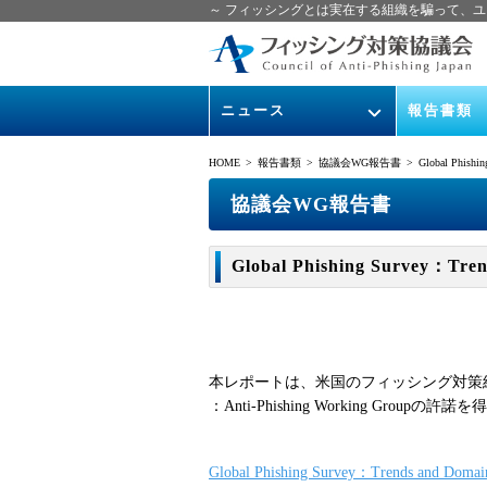
～ フィッシングとは実在する組織を騙って、ユ
ニュース
報告書類
緊急情報
ガイドライン
HOME
> 報告書類 >
協議会WG報告書
> Global Phishi
協議会からのお知らせ
フィッシング
協議会WG報告書
イベント
月次報告書
Global Phishing Survey：Tr
ニュース記事集
協議会WG報
本レポートは、米国のフィッシング対策組
：Anti-Phishing Working Grou
Global Phishing Survey：Trends and Do