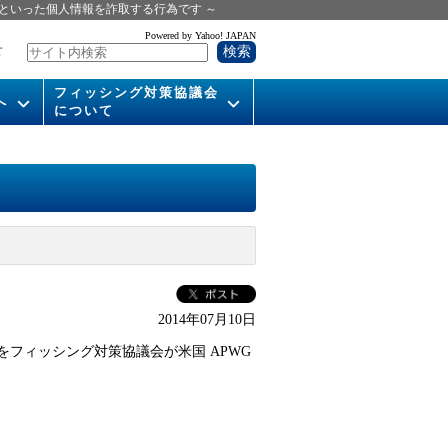
といった個人情報を詐取する行為です ～
Powered by Yahoo! JAPAN
せ
フィッシング対策協議会
へ
について
いて
組織概要
供
会長挨拶
運営委員紹介
活動
WG活動
2014年07月10日
メンバー
をフィッシング対策協議会が米国 APWG
入会案内
パンフレット