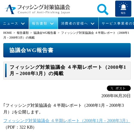
報告
ニュース
報告書類
消費者の皆様へ
サービス事業者の
HOME
> 報告書類 >
協議会WG報告書
> フィッシング対策協議会 ４半期レポート（2008年1
月－2008年3月）の掲載
なりすまし送信メール対策について
フィッシングとは
ガイドライン
緊急情報
組織概要
協議会WG報告書
今すぐできるフィッシング対策
フィッシングサイトURL提供
協議会からのお知らせ
フィッシングレポート
会長挨拶
フィッシング対策協議会 ４半期レポート（2008年1
STOP. THINK. CONNECT.
フィッシングの報告
運営委員紹介
月次報告書
イベント
月－2008年3月）の掲載
マンガでわかるフィッシング詐欺対策 5ヶ条
協議会WG報告書
ニュース記事集
活動
2008年06月20日
WG活動
｢フィッシング対策協議会 ４半期レポート（2008年1月－2008年3
メンバー
月）｣を公開します。
フィッシング対策協議会 ４半期レポート（2008年1月－2008年3月）
入会案内
（PDF：322 KB）