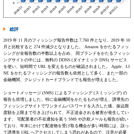
総評
2019 年 11 月のフィッシング報告件数は 7,760 件となり、2019 年 10
月と比較すると 274 件減少となりました。 Amazon をかたるフィッ
シングが全報告数の半数以上を占め、 同ブランドをかたるフィッシ
ングサイトの中には、無料の DDNS (ダイナミック DNS) サービス
を使い、短時間で URL を変えるものが確認されました。 Apple、LI
NE をかたるフィッシングの報告数も依然として多く、また一部の
金融機関、クレジットカードブランドでも報告が増えました。
ショートメッセージ (SMS) によるフィッシング (スミッシング) の
報告も倍増しました。特に金融機関をかたるものが増え、誘導先の
フィッシングサイトでワンタイムパスワードを入力した後、振込限
度額を上限まで引き上げられて、不正送金される被害が発生してい
ます。 宅配業者の不在通知を装う SMS や詐欺メールも報告が続い
ており、年末にかけて配達物を受け取る機会が多い時期には、誤っ
て誘導先 URL へアクセスしてしまう恐れがあるので、注意が必要