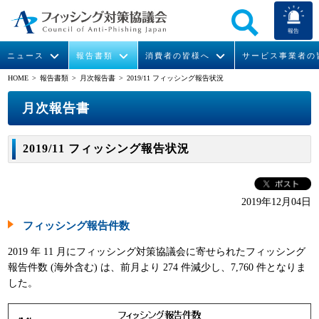
報告
ニュース
報告書類
消費者の皆様へ
サービス事業者の
HOME
> 報告書類 >
月次報告書
> 2019/11 フィッシング報告状況
なりすまし送信メール対策について
フィッシングとは
ガイドライン
緊急情報
組織概要
月次報告書
今すぐできるフィッシング対策
フィッシングサイトURL提供
協議会からのお知らせ
フィッシングレポート
会長挨拶
2019/11 フィッシング報告状況
STOP. THINK. CONNECT.
フィッシングの報告
運営委員紹介
月次報告書
イベント
マンガでわかるフィッシング詐欺対策 5ヶ条
協議会WG報告書
ニュース記事集
活動
2019年12月04日
フィッシング報告件数
WG活動
2019 年 11 月にフィッシング対策協議会に寄せられたフィッシング
メンバー
報告件数 (海外含む) は、前月より 274 件減少し、7,760 件となりま
した。
入会案内